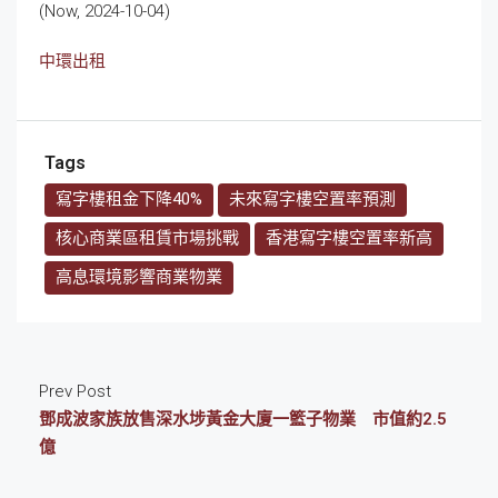
(Now, 2024-10-04)
中環出租
Tags
寫字樓租金下降40%
未來寫字樓空置率預測
核心商業區租賃市場挑戰
香港寫字樓空置率新高
高息環境影響商業物業
Prev Post
鄧成波家族放售深水埗黃金大廈一籃子物業 市值約2.5
億