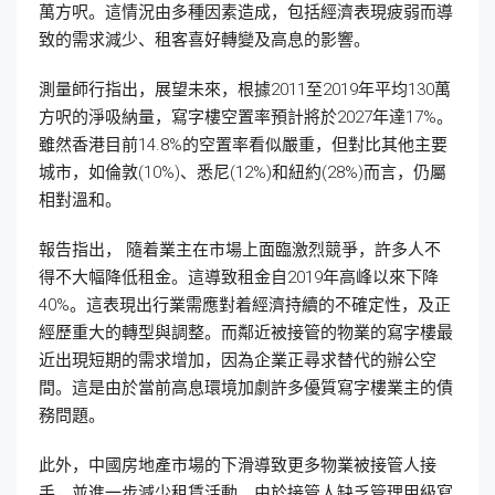
萬方呎。這情況由多種因素造成，包括經濟表現疲弱而導
致的需求減少、租客喜好轉變及高息的影響。
測量師行指出，展望未來，根據2011至2019年平均130萬
方呎的淨吸納量，寫字樓空置率預計將於2027年達17%。
雖然香港目前14.8%的空置率看似嚴重，但對比其他主要
城市，如倫敦(10%)、悉尼(12%)和紐約(28%)而言，仍屬
相對溫和。
報告指出， 隨着業主在市場上面臨激烈競爭，許多人不
得不大幅降低租金。這導致租金自2019年高峰以來下降
40%。這表現出行業需應對着經濟持續的不確定性，及正
經歷重大的轉型與調整。而鄰近被接管的物業的寫字樓最
近出現短期的需求增加，因為企業正尋求替代的辦公空
間。這是由於當前高息環境加劇許多優質寫字樓業主的債
務問題。
此外，中國房地產市場的下滑導致更多物業被接管人接
手，並進一步減少租賃活動。由於接管人缺乏管理甲級寫