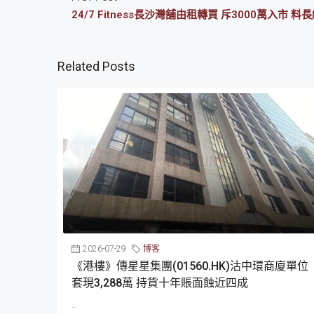
24/7 Fitness長沙灣舖由租轉買 斥3000萬入市 料
Related Posts
2026-07-29
博客
《港樓》傳星星集團(01560.HK)沽中環商廈單位
套現3,288萬 持貨十年賬面蝕近四成
...