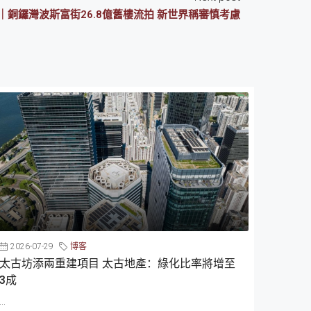
｜銅鑼灣波斯富街26.8億舊樓流拍 新世界稱審慎考慮
2026-07-29
博客
太古坊添兩重建項目 太古地產：綠化比率將增至
3成
...