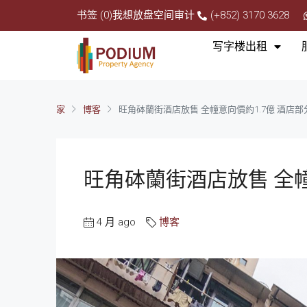
书签 (0)
我想放盘
空间审计
(+852) 3170 3628
写字楼出租
家
博客
旺角砵蘭街酒店放售 全幢意向價約1.7億 酒店
旺角砵蘭街酒店放售 全幢
4 月 ago
博客