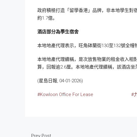
政府積極打造「留學香港」品牌，非本地學生對
約1.7億。
酒店部分為學生宿舍
本地地產代理表示，旺角砵蘭街130至132號全幢物
本地地產代理續稱，是次放售物業的租金收入相對
算，回報逾2.6厘。本地地產代理續稱，該酒店
(星島日報, 04-01-2026)
#Kowloon Office For Lease
#
Prev Post