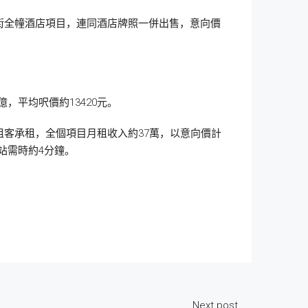
街全幢酒店項目，連同酒店牌照一併出售，意向價
億，平均呎價約13420元。
客承租，全個項目月租收入約37萬，以意向價計
站需時約4分鐘。
Next post