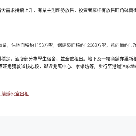
宿舍需求持續上升，有業主則趁勢放售，投資者羅桂有放售旺角砵蘭
業，佔地面積約1153方呎，總建築面積約12668方呎，意向價約1.7
穩定，酒店部分為學生宿舍，並全數租出。地下及一樓商舖亦獲新租
坐落旺角彌敦道核心段，鄰近兆萬中心、家樂坊等，步行至港鐵油麻地
九龍辦公室出租