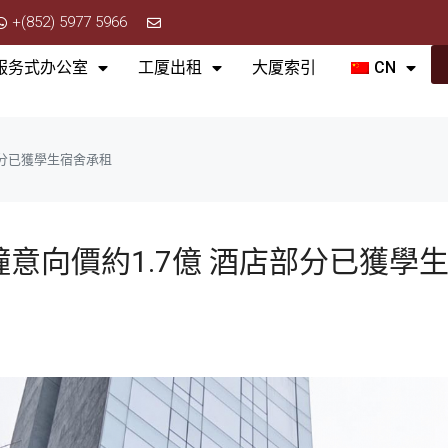
+(852) 5977 5966
服务式办公室
工厦出租
大厦索引
CN
部分已獲學生宿舍承租
意向價約1.7億 酒店部分已獲學