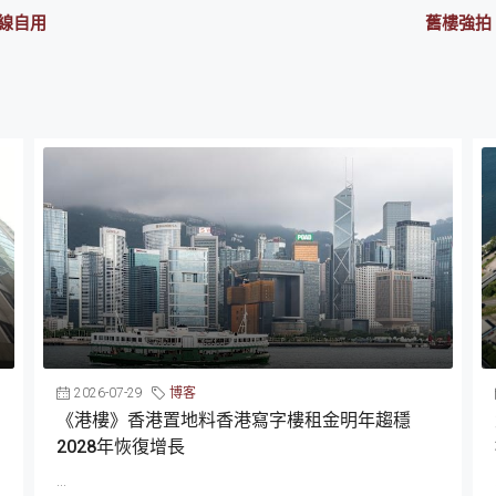
長線自用
舊樓強拍
2026-07-29
博客
《港樓》香港置地料香港寫字樓租金明年趨穩
2028年恢復增長
...