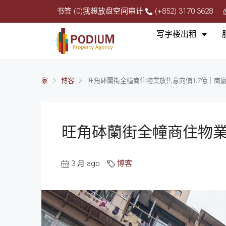
书签 (0)
我想放盘
空间审计
(+852) 3170 3628
写字楼出租
家
博客
旺角砵蘭街全幢商住物業放售意向價1.7億｜商
旺角砵蘭街全幢商住物業
3 月 ago
博客