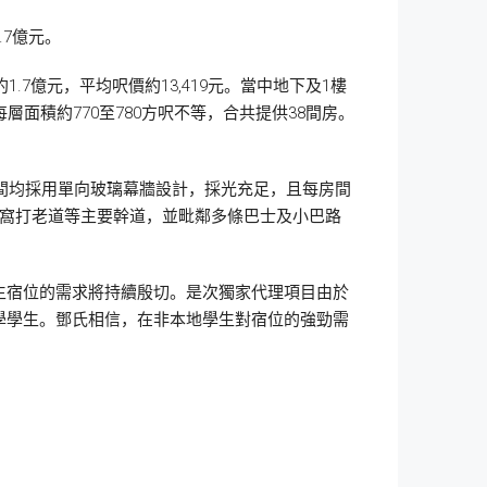
7億元。
.7億元，平均呎價約13,419元。當中地下及1樓
層面積約770至780方呎不等，合共提供38間房。
房間均採用單向玻璃幕牆設計，採光充足，且每房間
及窩打老道等主要幹道，並毗鄰多條巴士及小巴路
生宿位的需求將持續殷切。是次獨家代理項目由於
學學生。鄧氏相信，在非本地學生對宿位的強勁需