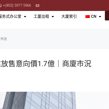
+(852) 5977 5966
服务式办公室
工厦出租
大厦索引
CN
廈市況
放售意向價1.7億｜商廈市況