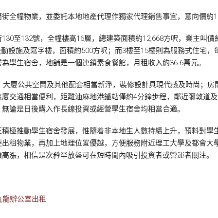
街全幢物業，並委託本地地產代理作獨家代理銷售事宜，意向價約1.
至132號，全幢樓高16層，總建築面積約12,668方呎，業主叫價約1
後勤設施及寫字樓，面積約500方呎；而3樓至15樓則為服務式住宅，每
為學生宿舍，地舖是一個連鎖素食餐館，月租收入約36.6萬元。
伙，大廈公共空間及其他配套相當新淨，裝修設計具現代感及時尚；
該廈交通相當便利，距離油麻地港鐵站僅約4分鐘步程，鄰近彌敦道
，無論是日後購入作長線投資或經營學生宿舍均相當合適。
正積極推動學生宿舍發展，惟隨着非本地生人數持續上升，預料對學
便出租物業，再加上地理位置優越，方便服務附近理工大學及都會大
續高漲，相信是次矜罕放盤可在短時間內吸引投資者或營運者關注。
九龍辦公室出租