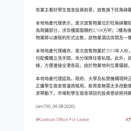
有業主看好學生宿舍投資前景，放售旗下旺角砵蘭
本地地產代理表示，是次放售物業位於旺角砵蘭街130
為商舖部分，涉及樓面面積約2,104方呎；2樓為
物業將以連租約形式出售，該物業酒店房間及一樓
本地地產代理補充，是次放售物業於2019年入
均配備獨立洗手間，充分保障住客私隱。此外，
線，方便連接全港各區。由於物業地利位置優越
本地地產代理認為，政府、大學及私營機構現時
正獲學生宿舍營運商租用，新買家無需太多改動
求帶動下，市場對學生宿舍項目的投資意欲將持
(am730, 04-28-2026)
#Kowloon Office For Lease
#