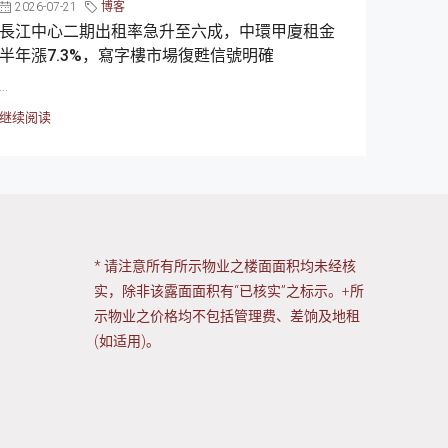
2026-07-21
博客
長江中心二期出租率急升至六成，中環甲廈租金
半年漲7.3%，寫字樓市場復甦信號明確
...
继续阅读
* 请注意所有所示物业之楼面面积均未经核
实，除非该露面面积有“已核实”之标示。+所
示物业之价格均不包括管理费、差饷及地租
(如适用)。