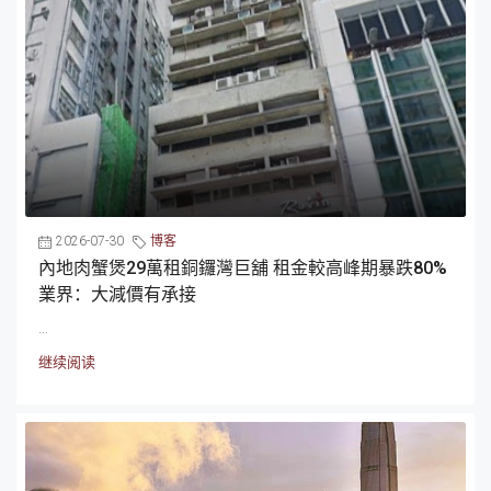
2026-07-30
博客
內地肉蟹煲29萬租銅鑼灣巨舖 租金較高峰期暴跌80%
業界：大減價有承接
...
继续阅读