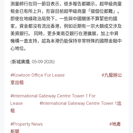
測量師行在同一節目表示，很多報告都顯示，超甲級商廈
租金已有所上升，形容目前超甲級商廈「搵個位都難」。
即使在地緣政治局勢下，一些與中國關係不算緊密的國
家，資金都沒有流出香港，例如近期有一宗大額成交涉及
美資銀行。 同時，更多東南亞銀行在港擴展，加上中資
機構一直支持，認為本港仍能保持非常特殊的國際金融中
心地位。
(新城廣播, 05-09-2026)
#Kowloon Office For Lease
#九龍辦公
室出租
#International Gateway Centre Tower 1 For
Lease
#
International Gateway Centre Tower 1
出
租
#Property News
#地產
新聞