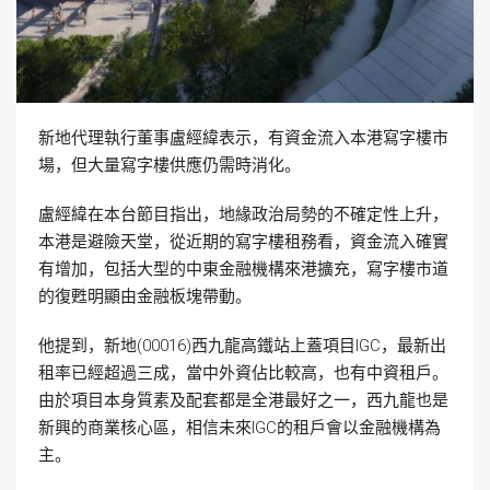
新地代理執行董事盧經緯表示，有資金流入本港寫字樓市
場，但大量寫字樓供應仍需時消化。
盧經緯在本台節目指出，地緣政治局勢的不確定性上升，
本港是避險天堂，從近期的寫字樓租務看，資金流入確實
有增加，包括大型的中東金融機構來港擴充，寫字樓市道
的復甦明顯由金融板塊帶動。
他提到，新地(00016)西九龍高鐵站上蓋項目IGC，最新出
租率已經超過三成，當中外資佔比較高，也有中資租戶。
由於項目本身質素及配套都是全港最好之一，西九龍也是
新興的商業核心區，相信未來IGC的租戶會以金融機構為
主。