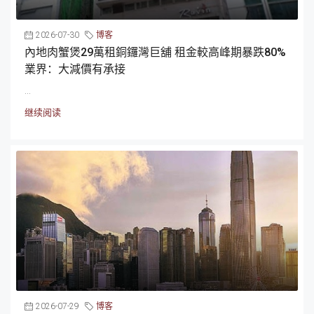
2026-07-30
博客
內地肉蟹煲29萬租銅鑼灣巨舖 租金較高峰期暴跌80%
業界：大減價有承接
...
继续阅读
2026-07-29
博客