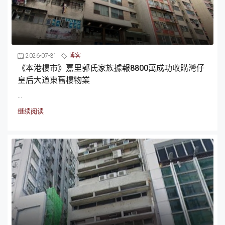
2026-07-31
博客
《本港樓市》嘉里郭氏家族據報8800萬成功收購灣仔
皇后大道東舊樓物業
...
继续阅读