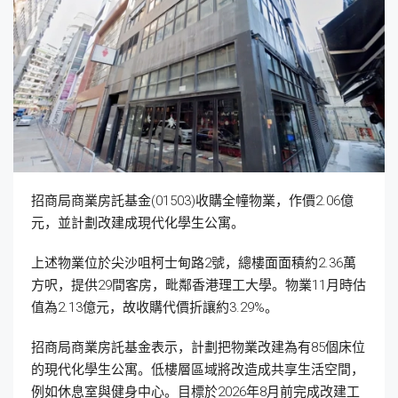
招商局商業房託基金(01503)收購全幢物業，作價2.06億
元，並計劃改建成現代化學生公寓。
上述物業位於尖沙咀柯士甸路2號，總樓面面積約2.36萬
方呎，提供29間客房，毗鄰香港理工大學。物業11月時估
值為2.13億元，故收購代價折讓約3.29%。
招商局商業房託基金表示，計劃把物業改建為有85個床位
的現代化學生公寓。低樓層區域將改造成共享生活空間，
例如休息室與健身中心。目標於2026年8月前完成改建工