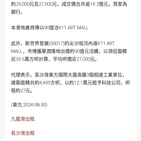
約29,000元及27,000元，成交價合共逾14.2億元，買家為
銀行。
本港地產商傳以90億洽K11 ART MALL
此外，新世界發展(00017)的尖沙咀河內道K11 ART
MALL，市傳獲華潤隆地出價約90億元洽購，以項目面積
近33.6萬方呎計算，平均呎價近27,000元。
代理表示，長沙灣東方國際大廈高層3個相連工業單位，
建築面積共約4,495方呎，以約12.1萬元租予科技公司，呎
租約27元。
(東方,2024-08-30)
九龍灣出租
長沙灣出租