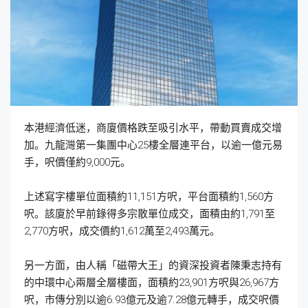
本港經濟低迷，商廈價格跌至吸引水平，帶動買賣成交增
加。九龍灣第一集團中心25樓全層連平台，以逾一億元易
手，呎價僅約9,000元。
上述寫字樓單位面積約11,151方呎，平台面積約1,560方
呎。該廈於早前錄得多宗散單位成交，面積由約1,791至
2,770方呎，成交價約1,612萬至2,493萬元。
另一方面，由人稱「磁帶大王」的資深投資者陳秉志持有
的中環中心兩層全層樓面，面積約23,901方呎與26,967方
呎，市傳分別以逾6.93億元及逾7.28億元轉手，成交呎價