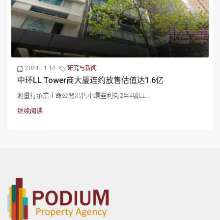
2024-11-14
研究与新闻
中环LL Tower商大厦连约放售估值达1.6亿
測量行承業主命公開出售中環些利街2至4號LL...
继续阅读