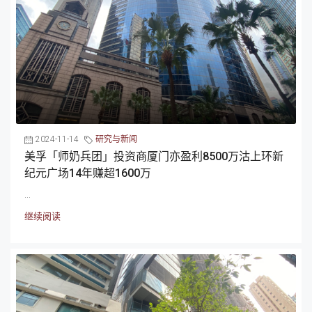
2024-11-14
研究与新闻
美孚「师奶兵团」投资商厦门亦盈利8500万沽上环新
纪元广场14年赚超1600万
...
继续阅读