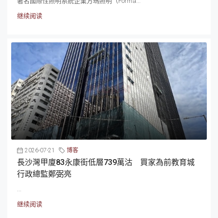
著名國際性照明系統企業方瑪照明（Forma...
继续阅读
2026-07-21
博客
長沙灣甲廈83永康街低層739萬沽 買家為前教育城
行政總監鄭弼亮
...
继续阅读