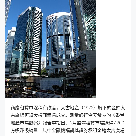
商廈租賃市況稍有改善，太古地產（1972）旗下的金鐘太
古廣場再錄大樓面租賃成交。測量師行今天發表的《香港
地產市場觀察》報告中指出，2月整體租賃市場錄得7,200
方呎淨吸納量，其中金融機構凱基證券承租金鐘太古廣場