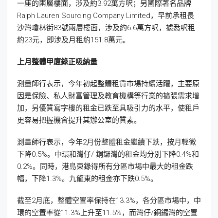
一座的兩層樓面，涉及約3.92萬方呎；另國際著名品牌
Ralph Lauren Sourcing Company Limited，早前承租長
沙灣瓊林街83號兩層樓面，涉及約6.6萬方呎，據悉呎租
約23元，即涉及月租約151.8萬元。
上月整體甲廈錄正吸納量
測量師行表示，今年初起整體租賃市場持續活躍，主要原
因是保險、私人財富管理及教育機構等行業的擴張需求增
加，另優質寫字樓的租金已跌至具吸引力的水平，使租戶
更容易把握機會提升其辦公室的質素。
測量師行表示，今年2月份整體租金繼續下跌，按月輕微
下降0.5%。中環和灣仔/ 銅鑼灣的租金均分別下降0.4%和
0.2%。同時，港島東錄得所有分區市場中最大的租金跌
幅，下降1.3%。九龍東的租金亦下跌0.5%。
截至2月底，整體空置率保持在13.3%，各分區市場中，中
環的空置率從11.3%上升至11.5%，而灣仔/銅鑼灣的空置