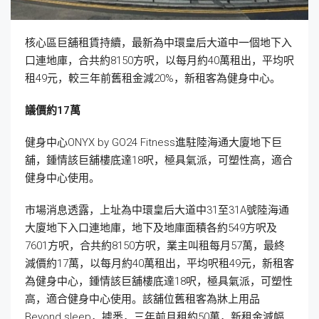
核心區巨舖租賃持續，最新為中環皇后大道中一個地下入
口連地庫，合共約8150方呎，以每月約40萬租出，平均呎
租49元，較三年前舊租金減20%，新租客為健身中心。
議價約17萬
健身中心ONYX by GO24 Fitness進駐陸海通大廈地下巨
舖，鍾情該巨舖樓底達18呎，極具氣派，可塑性高，適合
健身中心使用。
市場消息透露，上址為中環皇后大道中31至31A號陸海通
大廈地下入口連地庫，地下及地庫面積各約549方呎及
7601方呎，合共約8150方呎，業主叫租每月57萬，最終
減價約17萬，以每月約40萬租出，平均呎租49元，新租客
為健身中心，鍾情該巨舖樓底達18呎，極具氣派，可塑性
高，適合健身中心使用。該舖位舊租客為牀上用品
Beyond sleep，據悉，三年前月租約50萬，新租金減幅