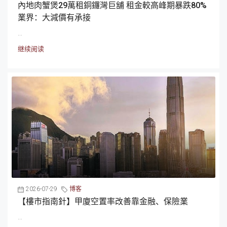
內地肉蟹煲29萬租銅鑼灣巨舖 租金較高峰期暴跌80%
業界：大減價有承接
...
继续阅读
2026-07-29
博客
【樓市指南針】甲廈空置率改善靠金融、保險業
...