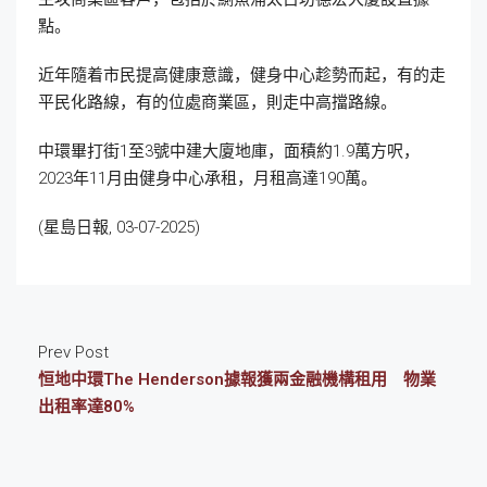
點。
近年隨着市民提高健康意識，健身中心趁勢而起，有的走
平民化路線，有的位處商業區，則走中高擋路線。
中環畢打街1至3號中建大廈地庫，面積約1.9萬方呎，
2023年11月由健身中心承租，月租高達190萬。
(星島日報, 03-07-2025)
Prev Post
恒地中環The Henderson據報獲兩金融機構租用 物業
出租率達80%