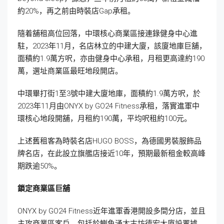
約20%，再之前由時裝店Gap承租。
隨着舖租高位回落，中環核心商業區接連錄健身中心進
駐，2023年11月，名店林立的中建大廈，該廈地庫巨舖，
面積約1.9萬方呎，亦由健身中心承租，月租更高達約190
萬，選址商業區最旺地段開店。
中環畢打街1至3號中建大廈地庫，面積約1.9萬方呎，於
2023年11月由ONYX by GO24 Fitness承租，落實進軍中
環核心地段開舖，月租約190萬，平均呎租約100元。
上述舊租客為時裝名店HUGO BOSS，為德國男裝服飾品
牌名店，在此設立旗艦店接近10年，預期最新租金較高峰
期跌逾50%。
鎖定商業區巨舖
ONYX by GO24 Fitness近年進軍香港開設多間分店，並且
主攻商業區客戶，包括於鰂魚涌太古坊德宏大廈設置據