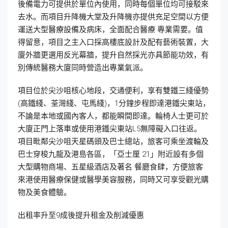
後備電力可提供於單位內使用，同時每個單位均可接駁來
去水。而項目升降機大堂及升降機亦提供充足空間以方便
運送大型醫療設備及病床，全面配合醫療 專業需要。值
得留意，項目之主入口採高樓底設計及配有藝術裝置，大
廈外牆更選用反光幕牆，提升自然採光亦具節能功效，有
別傳統醫務大廈同時營造出專業氣派。
項目位於尖沙咀核心地段，交通便利，享有雙鐵三綫優勢
(高鐵綫、荃灣綫、屯馬綫)，1分鐘步程即達港鐵尖東站，
不論是本地或國內客人，都能瞬間即達。輪椅人士更可於
大廈正門上落車或使用港鐵尖東站L5無障礙入口往返。
項目毗鄰尖沙咀天星碼頭及巴士總站，旅客可乘坐渡輪及
巴士穿梭九龍及港島各區，「亞士厘 21」附近設有多個
大型購物商場、五星級酒店及著名 餐廳食肆，方便旅客
來港使用醫療保健或醫學美容服務，同時又可享受觀光購
物及美食體驗。
出租率升至9成後提升租金及削減優惠