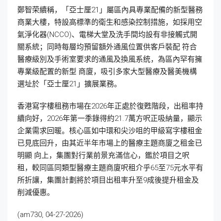
鄭智荣續稱，「亞士厘21」屬區內具專業配備的新型醫務
商業大樓，特設高標準的衛生和感染控制措施，如採用空
氣淨化器(NCCO)、電梯大堂及洗手間均設有非接觸式開
關系統；同時每層均預留額外通風位置供客戶裝配 符合
醫療級別及手術室要求的通風及換風系统，為區內罕有擁
專業級配置的新型 商廈，吸引多家大型醫療及醫美機構
選址於「亞士厘21」擴展業務。
香港寫字樓租務市場在2026年正處於復甦階段，出租率持
續向好，2026年第一季錄得約21.7萬方呎正吸納量，顯示
企業需求回暖。核心區如中環和尖沙咀的甲級寫字樓租金
已見底回升，由其近半年市場上的醫療主題商廈之租金已
明顯 向上，集團對行業前景充滿信心，鑑於項目之呎
租，較同區同類型醫療主題商廈呎租介乎65至75元水平有
所折讓，集團計劃將於項目出租率升至9成後提升租金及
削減優惠。
(am730, 04-27-2026)