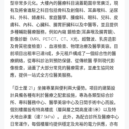
型非常多元化。大樓內的醫療科目涵蓋範圍非常廣泛，現
有及將會進駐之科目包括骨科及創傷科、耳鼻喉科、泌尿
科、外科、婦產科、家庭醫學、腫瘤科、眼科、兒科、皮
膚科、內科、心臟科、腸胃肝臟科以及中醫等，並且提供
多種輔助醫療服務，例如內窺 鏡檢查(耳鼻喉及腸胃鏡)、
影像診斷（MRI、PET-CT、CT、X光、超聲波、乳房造影
及骨質密度檢查）、血液檢查、物理治療及醫學美容。目
前項目出租率已達8成，多元租戶構成了一個綜合性的醫
療網絡，從專科診治到預防保健、從傳統醫 學到現代影
像檢查，涵蓋了大部分常見的醫療需求，並產生協同效
應，提供一站式全方位醫美服務。
「亞士厘 21」坐擁專業與便利兩大優勢。項目的建築設
計具備各種有利於醫療之配套設施，專為各類型綜合診
所、專科醫務中心、醫學美容中心及日間手術中心而設。
個別樓層設有特高樓底（層與層之間高度達5米）以及特
大地台承重（達7.5kPa）。 此外，為配合診所及醫療中心
日常運作，每個樓層均提供穩定及充裕的電力供應，亦有