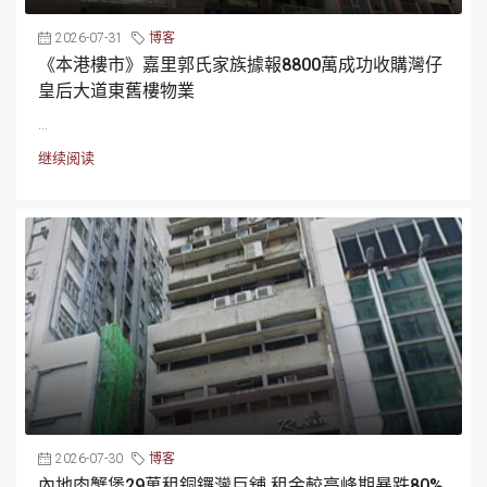
2026-07-31
博客
《本港樓市》嘉里郭氏家族據報8800萬成功收購灣仔
皇后大道東舊樓物業
...
继续阅读
2026-07-30
博客
內地肉蟹煲29萬租銅鑼灣巨舖 租金較高峰期暴跌80%