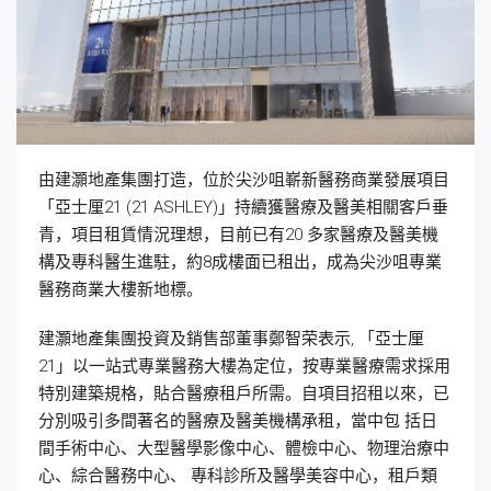
由建灝地產集團打造，位於尖沙咀嶄新醫務商業發展項目
「亞士厘21 (21 ASHLEY)」持續獲醫療及醫美相關客戶垂
青，項目租賃情況理想，目前已有20 多家醫療及醫美機
構及專科醫生進駐，約8成樓面已租出，成為尖沙咀專業
醫務商業大樓新地標。
建灝地產集團投資及銷售部董事鄭智荣表示, 「亞士厘
21」以一站式專業醫務大樓為定位，按專業醫療需求採用
特別建築規格，貼合醫療租戶所需。自項目招租以來，已
分別吸引多間著名的醫療及醫美機構承租，當中包 括日
間手術中心、大型醫學影像中心、體檢中心、物理治療中
心、綜合醫務中心、 專科診所及醫學美容中心，租戶類