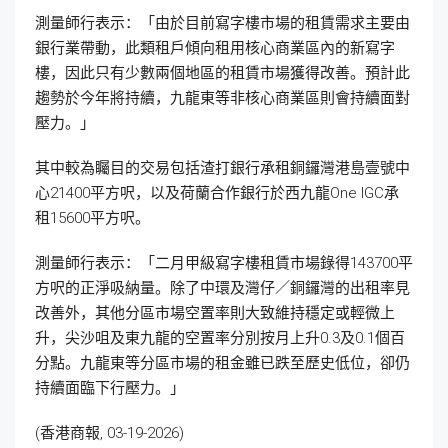
測量師行表示：「由於目前寫字樓市場的租賃需求主要由
銀行業帶動，此類租戶傾向租用核心商業區內的新寫字
樓，因此只有少數兩個地區的租賃市場獲得改善。預計此
趨勢於今年將持續，九龍東等非核心商業區則會持續面對
壓力。」
其中較為矚目的交易包括渣打銀行承租銅鑼灣港島壹號中
心21400平方呎，以及荷蘭合作銀行於西九龍One IGC承
租15600平方呎。
測量師行表示：「二月甲級寫字樓租賃市場錄得143700平
方呎的正淨吸納量。除了中環及灣仔／銅鑼灣的出租率見
改善外，其他分區市場空置率則大致維持穩定或輕微上
升，尖沙咀及東九龍的空置率分別按月上升0.3及0.1個百
分點。九龍東等分區市場的租金雖已跌至歷史低位，卻仍
持續面臨下行壓力。」
(香港商報, 03-19-2026)