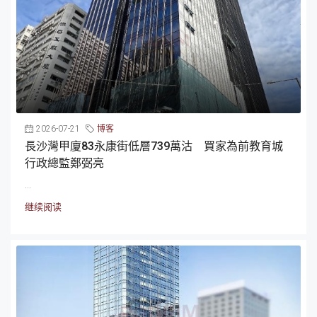
2026-07-21
博客
長沙灣甲廈83永康街低層739萬沽 買家為前教育城
行政總監鄭弼亮
...
继续阅读