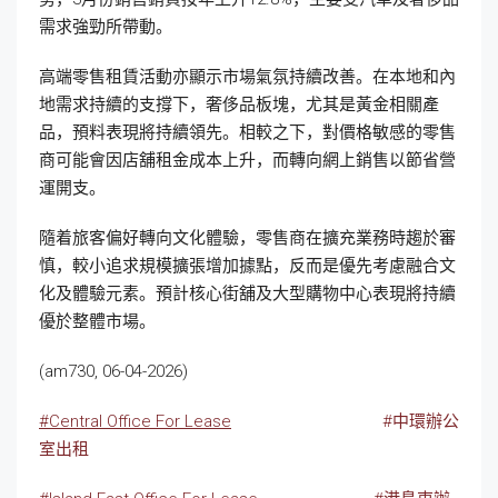
需求強勁所帶動。
高端零售租賃活動亦顯示市場氣氛持續改善。在本地和內
地需求持續的支撐下，奢侈品板塊，尤其是黃金相關產
品，預料表現將持續領先。相較之下，對價格敏感的零售
商可能會因店舖租金成本上升，而轉向網上銷售以節省營
運開支。
隨着旅客偏好轉向文化體驗，零售商在擴充業務時趨於審
慎，較小追求規模擴張增加據點，反而是優先考慮融合文
化及體驗元素。預計核心街舖及大型購物中心表現將持續
優於整體市場。
(am730, 06-04-2026)
#Central Office For Lease
#中環辦公
室出租