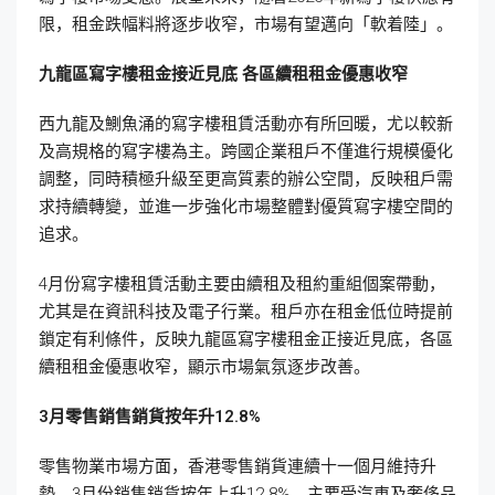
限，租金跌幅料將逐步收窄，市場有望邁向「軟着陸」。
九龍區寫字樓租金接近見底
各區續租租金優惠收窄
西九龍及鰂魚涌的寫字樓租賃活動亦有所回暖，尤以較新
及高規格的寫字樓為主。跨國企業租戶不僅進行規模優化
調整，同時積極升級至更高質素的辦公空間，反映租戶需
求持續轉變，並進一步強化市場整體對優質寫字樓空間的
追求。
4月份寫字樓租賃活動主要由續租及租約重組個案帶動，
尤其是在資訊科技及電子行業。租戶亦在租金低位時提前
鎖定有利條件，反映九龍區寫字樓租金正接近見底，各區
續租租金優惠收窄，顯示市場氣氛逐步改善。
3
月零售銷售銷貨按年升12.8%
零售物業市場方面，香港零售銷貨連續十一個月維持升
勢，3月份銷售銷貨按年上升12.8%，主要受汽車及奢侈品