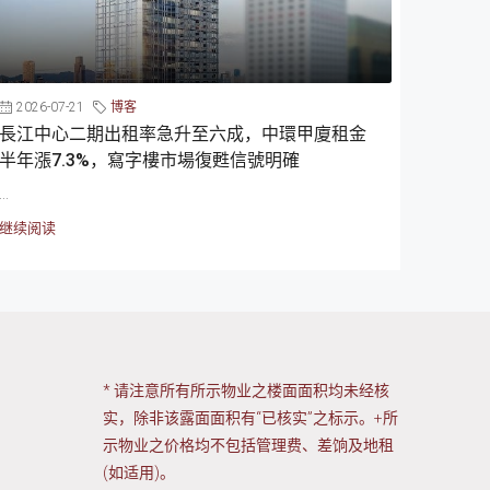
2026-07-21
博客
長江中心二期出租率急升至六成，中環甲廈租金
半年漲7.3%，寫字樓市場復甦信號明確
...
继续阅读
* 请注意所有所示物业之楼面面积均未经核
实，除非该露面面积有“已核实”之标示。+所
示物业之价格均不包括管理费、差饷及地租
(如适用)。