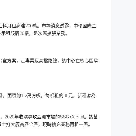
士料月租高達200萬。市場消息透露，中環國際金
身承租該廈20樓，是次屬擴張業務。
辦公室方案，走專業及高擋路線，該中心在核心區承
，面積約1.2萬方呎，每呎租約90元，新租客為
020年收購專攻亞洲市場的SSG Capital。該基
地告羅士打大廈高層全層，現時擴充業務再租一層。