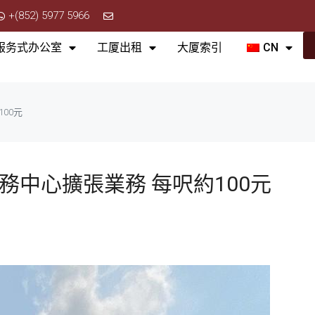
+(852) 5977 5966
服务式办公室
工厦出租
大厦索引
CN
00元
務中心擴張業務 每呎約100元