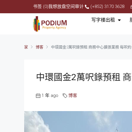
书签 (0)
我想放盘
空间审计
(+852) 3170 3628
写字楼出租
家
博客
中環國金2萬呎錄預租 商務中心擴張業務 每呎約1
中環國金2萬呎錄預租 商
1 年 ago
博客