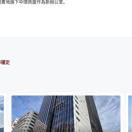
用置地旗下中環商廈作為新辦公室。
率穩定