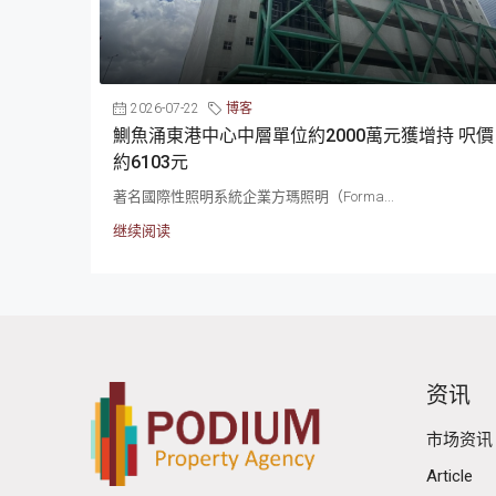
2026-07-22
博客
鰂魚涌東港中心中層單位約2000萬元獲增持 呎價
約6103元
著名國際性照明系統企業方瑪照明（Forma...
继续阅读
资讯
市场资讯
Article