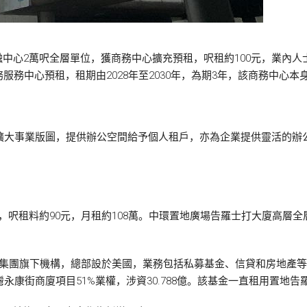
中心2萬呎全層單位，獲商務中心擴充預租，呎租約100元，業內人
服務中心預租，租期由2028年至2030年，為期3年，該商務中心本
斷擴大事業版圖，提供辦公空間給予個人租戶，亦為企業提供靈活的
呎租料約90元，月租約108萬。中環置地廣場告羅士打大廈高層全層
ement集團旗下機構，總部設於美國，業務包括私募基金、信貸和房地產等，2
灣永康街商廈項目51%業權，涉資30.788億。該基金一直租用置