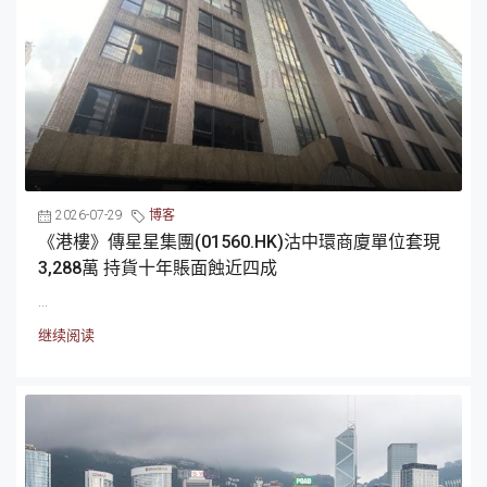
2026-07-29
博客
《港樓》傳星星集團(01560.HK)沽中環商廈單位套現
3,288萬 持貨十年賬面蝕近四成
...
继续阅读