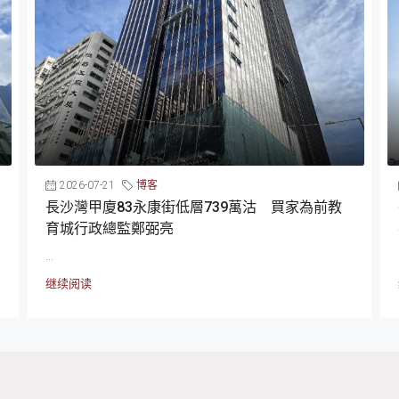
2026-07-21
博客
長沙灣甲廈83永康街低層739萬沽 買家為前教
育城行政總監鄭弼亮
...
继续阅读