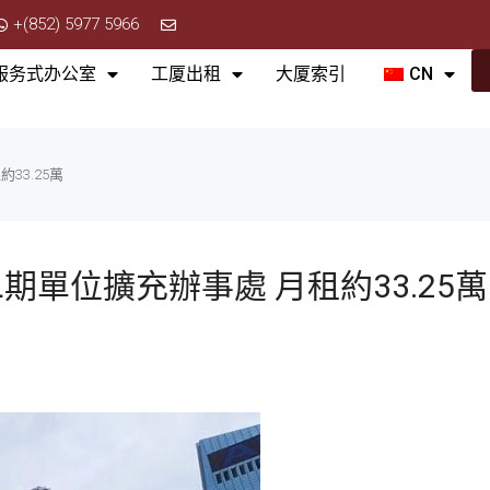
+(852) 5977 5966
服务式办公室
工厦出租
大厦索引
CN
33.25萬
單位擴充辦事處 月租約33.25萬