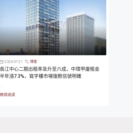
2026-07-21
博客
長江中心二期出租率急升至六成，中環甲廈租金
半年漲7.3%，寫字樓市場復甦信號明確
...
继续阅读