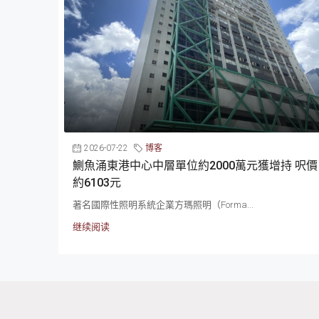
2026-07-22
博客
鰂魚涌東港中心中層單位約2000萬元獲增持 呎價
約6103元
著名國際性照明系統企業方瑪照明（Forma...
继续阅读