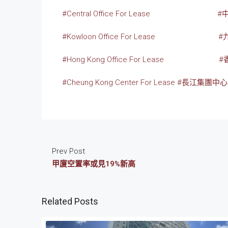
#Central Office For Lease
#
#Kowloon Office For Lease
#
#Hong Kong Office For Lease
#
#Cheung Kong Center For Lease
#長江集團中
Prev Post
甲廈空置率或見19%新高
Related Posts