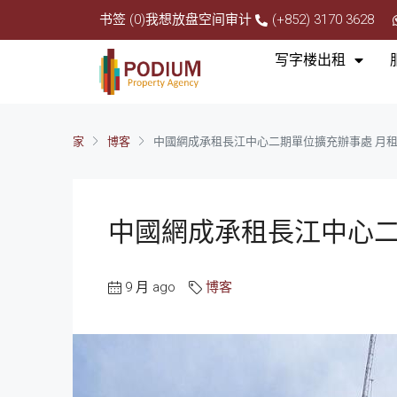
书签 (0)
我想放盘
空间审计
(+852) 3170 3628
写字楼出租
家
博客
中國網成承租長江中心二期單位擴充辦事處 月租約
中國網成承租長江中心二期
9 月 ago
博客