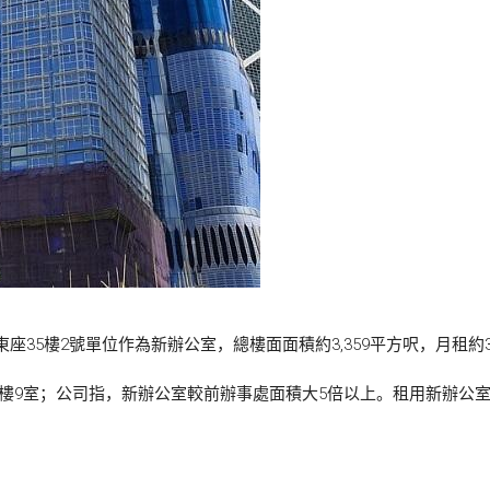
東座35樓2號單位作為新辦公室，總樓面面積約3,359平方呎，月租約33
2樓9室；公司指，新辦公室較前辦事處面積大5倍以上。租用新辦公