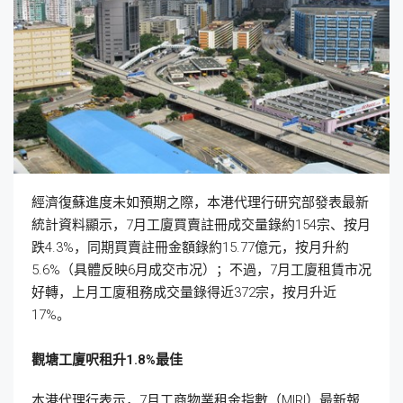
經濟復蘇進度未如預期之際，本港代理行研究部發表最新
統計資料顯示，7月工廈買賣註冊成交量錄約154宗、按月
跌4.3%，同期買賣註冊金額錄約15.77億元，按月升約
5.6%（具體反映6月成交市况）；不過，7月工廈租賃市况
好轉，上月工廈租務成交量錄得近372宗，按月升近
17%。
觀塘工廈呎租升1.8%
最佳
本港代理行表示，7月工商物業租金指數（MIRI）最新報