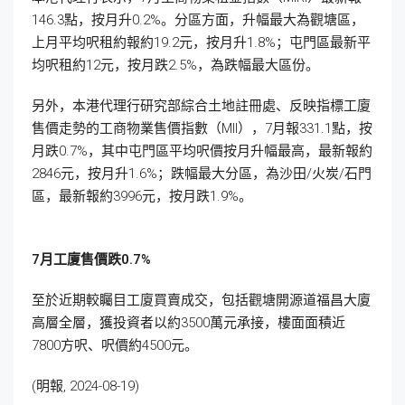
146.3點，按月升0.2%。分區方面，升幅最大為觀塘區，
上月平均呎租約報約19.2元，按月升1.8%；屯門區最新平
均呎租約12元，按月跌2.5%，為跌幅最大區份。
另外，本港代理行研究部綜合土地註冊處、反映指標工廈
售價走勢的工商物業售價指數（MII），7月報331.1點，按
月跌0.7%，其中屯門區平均呎價按月升幅最高，最新報約
2846元，按月升1.6%；跌幅最大分區，為沙田/火炭/石門
區，最新報約3996元，按月跌1.9%。
7月工廈售價跌0.7%
至於近期較矚目工廈買賣成交，包括觀塘開源道福昌大廈
高層全層，獲投資者以約3500萬元承接，樓面面積近
7800方呎、呎價約4500元。
(明報, 2024-08-19)