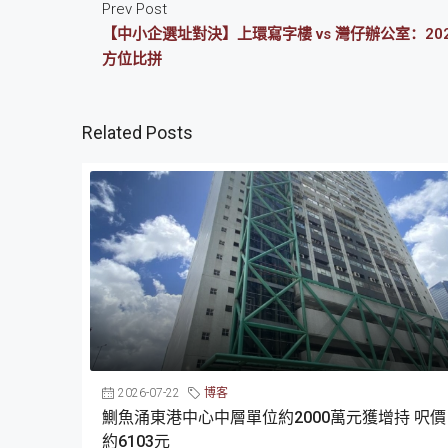
Prev Post
【中小企選址對決】上環寫字樓 vs 灣仔辦公室：20
方位比拼
Related Posts
2026-07-22
博客
鰂魚涌東港中心中層單位約2000萬元獲增持 呎價
約6103元