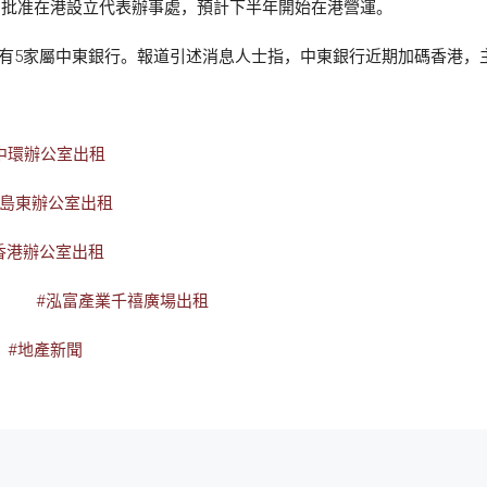
nk近月獲金管局批准在港設立代表辦事處，預計下半年開始在港營運。
，有5家屬中東銀行。報道引述消息人士指，中東銀行近期加碼香港，
中環辦公室出租
港島東辦公室出租
香港辦公室出租
#泓富產業千禧廣場出租
#地產新聞