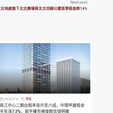
Next post
太古地產旗下太古廣場與太古坊辦公樓首季租金跌14%
2026-07-21
博客
長江中心二期出租率急升至六成，中環甲廈租金
半年漲7.3%，寫字樓市場復甦信號明確