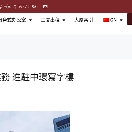
+(852) 5977 5966
服务式办公室
工厦出租
大厦索引
CN
務 進駐中環寫字樓