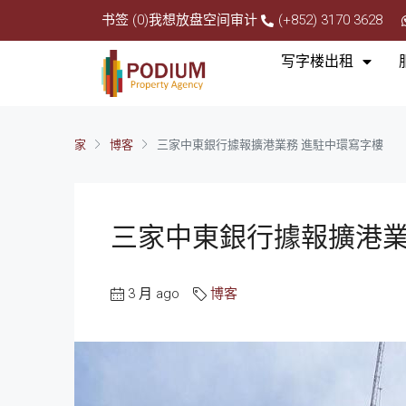
书签 (0)
我想放盘
空间审计
(+852) 3170 3628
写字楼出租
家
博客
三家中東銀行據報擴港業務 進駐中環寫字樓
三家中東銀行據報擴港業
3 月 ago
博客