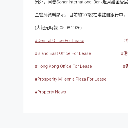
另外，阿曼Sohar International Ba
金管局資料顯示，目前約200家在港註冊銀行中
(大紀元時報, 05-08-2026)
#Central Office For Lease
#
#Island East Office For Lease
#
#Hong Kong Office For Lease
#
#Prosperity Millennia Plaza For Lease
#Property News