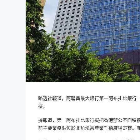
路透社報道，阿聯酋最大銀行第一阿布扎比銀行（Fir
樓。
據報道，第一阿布扎比銀行擬把香港辦公室面積擴大
前主要業務點位於北角泓富產業千禧廣場27樓。