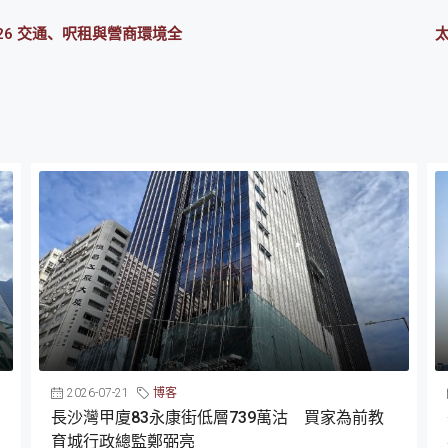
26 交通、呎租與營商環境全
2026-07-21
博客
長沙灣甲廈83永康街低層739萬沽 買家為前教
育城行政總監鄭弼亮