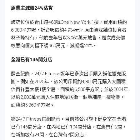
原業主減價24%
沽貨
該舖位位於青山道468號One New York 1樓，實用面積約
6,080平方呎，折合呎價約4,934元，原由資深舖位投資者
林子峰持有，他於去年曾以3,960萬元放售，是次成交價
較意向價大幅下調960萬元，減幅達24%。
全港已有146
間分店
翻查紀錄，24/7 Fitness近年已多次出手購入舖位擴充版
圖。例如在2025年，該公司斥資約4,800萬元購入大圍積
信街祥豐大樓1樓全層，面積約6,500平方呎；並於2024年
以約2,800萬元購入油麻地眾坊街一個地舖連一樓物業，
面積約5,360平方呎。
據24/7 Fitness官網顯示，目前該公司旗下健身室在全港
已有146間分店，在內地已有104間分店，在澳門有2間，
在新加坡有24間，在台灣有3間分店。