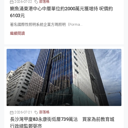
2026-07-22
部落格
鰂魚涌東港中心中層單位約2000萬元獲增持 呎價約
6103元
著名國際性照明系統企業方瑪照明（Forma...
繼續閱讀
2026-07-21
部落格
長沙灣甲廈83永康街低層739萬沽 買家為前教育城
行政總監鄭弼亮