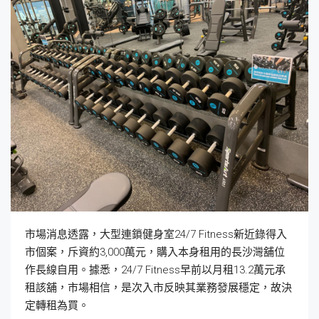
市場消息透露，大型連鎖健身室24/7 Fitness新近錄得入
市個案，斥資約3,000萬元，購入本身租用的長沙灣舖位
作長線自用。據悉，24/7 Fitness早前以月租13.2萬元承
租該舖，市場相信，是次入市反映其業務發展穩定，故決
定轉租為買。