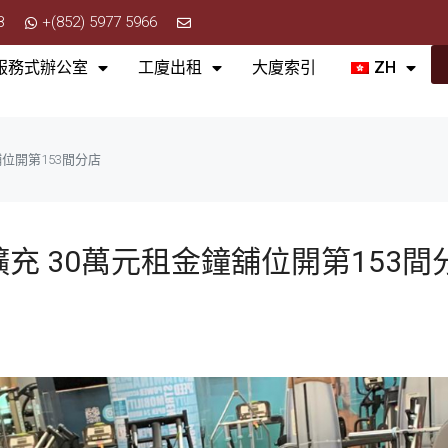
8
+(852) 5977 5966
服務式辦公室
工廈出租
大廈索引
ZH
鐘舖位開第153間分店
瘋狂擴充 30萬元租金鐘舖位開第153間