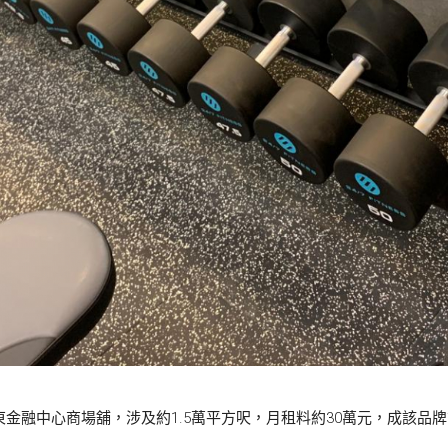
鐘遠東金融中心商場舖，涉及約1.5萬平方呎，月租料約30萬元，成該品牌