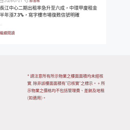
2026-07-21
部落格
長江中心二期出租率急升至六成，中環甲廈租金
半年漲7.3%，寫字樓市場復甦信號明確
...
繼續閱讀
* 請注意所有所示物業之樓面面積均未經核
實, 除非該樓面面積有"已核實"之標示。 + 所
示物業之價格均不包括管理費、差餉及地租
(如適用)。