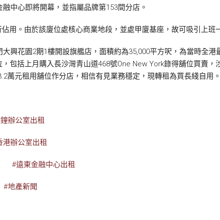
遠東金融中心即將開幕，並指屬品牌第153間分店。
行佔用。由於該廈位處核心商業地段，並處甲廈基座，故可吸引上班
處在屯門大興花園2期1樓開設旗艦店，面積約為35,000平方呎，為當時
括上月購入長沙灣青山道468號One New York錄得舖位買賣，涉及
s早前以13.2萬元租用舖位作分店，相信有見業務穩定，現轉租為買長綫自用
金鐘辦公室出租
香港辦公室出租
#遠東金融中心出租
#地產新聞