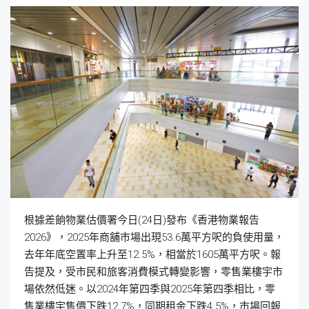
根據差餉物業估價署今日(24日)發布《香港物業報告
2026》，2025年商舖市場出現53.6萬平方呎的負使用量，
去年年底空置率上升至12.5%，相當於1605萬平方呎。報
告提及，受市民和旅客消費模式轉變影響，零售業樓宇市
場依然低迷。以2024年第四季與2025年第四季相比，零
售業樓宇售價下跌12.7%，同期租金下跌4.5%，市場回報