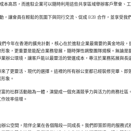
往成本高昂，而進駐企業可以隨時利用這些共享區域舉辦客戶聚會、
群活動，讓會員在輕鬆的氛圍下與同行交流、促成 B2B 合作，並享受
Chung 表示：「我們今年在香港的擴充計劃，核心在於進駐企業最需要的黃
牌形象，更重要是能配合業務發展，隨時彈性調整團隊規模。無論是
專業辦公環境，讓客戶能以最靈活的營運成本，專注於業務拓展與長
帶來了更靈活、現代的選擇。這裡的所有辦公室都已經裝修完畢、即
業形象。
豐富的社群活動融為一體，演變成一個充滿競爭力與活力的商務社區
工作效率倍增。
高效且靈活的辦公空間，陪伴企業在各個階段一同成長。我們即簽即用的服