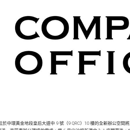
 宣佈，位於中環黃金地段皇后大道中 9 號（9 QRC）10 樓的全新辦公