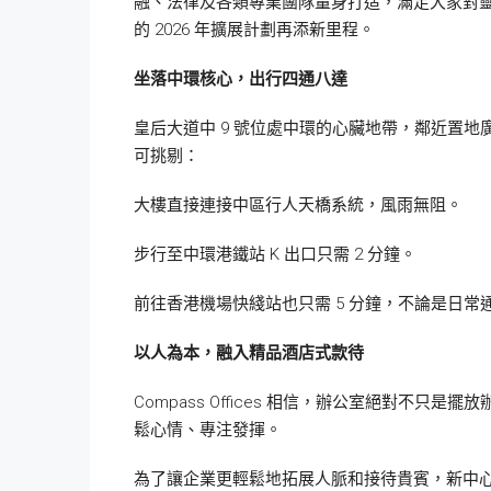
融、法律及各類專業團隊量身打造，滿足大家對靈活、高
的 2026 年擴展計劃再添新里程。
坐落中環核心，出行四通八達
皇后大道中 9 號位處中環的心臟地帶，鄰近置
可挑剔：
大樓直接連接中區行人天橋系統，風雨無阻。
步行至中環港鐵站 K 出口只需 2 分鐘。
前往香港機場快綫站也只需 5 分鐘，不論是日
以人為本，融入精品酒店式款待
Compass Offices 相信，辦公室絕對
鬆心情、專注發揮。
為了讓企業更輕鬆地拓展人脈和接待貴賓，新中