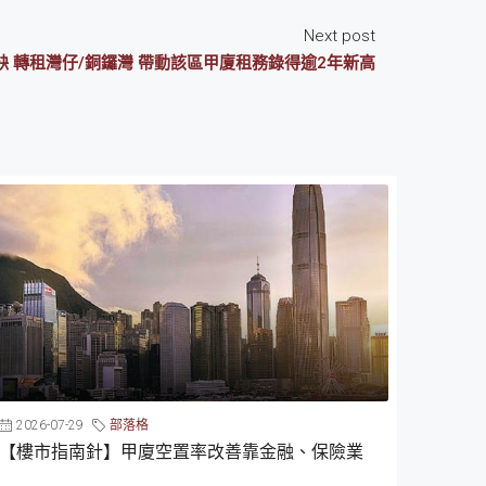
Next post
缺 轉租灣仔/銅鑼灣 帶動該區甲廈租務錄得逾2年新高
2026-07-29
部落格
【樓市指南針】甲廈空置率改善靠金融、保險業
...