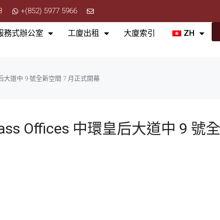
8
+(852) 5977 5966
服務式辦公室
工廈出租
大廈索引
ZH
環皇后大道中 9 號全新空間 7 月正式開幕
s Offices 中環皇后大道中 9 