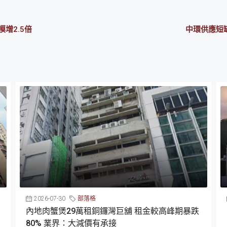
模增2.5倍
中環供應短
2026-07-30
部落格
內地肉蟹煲29萬租銅鑼灣巨舖 租金較高峰期暴跌
80% 業界：大減價有承接