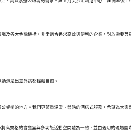
質素辦公環境的需求。繼 6 月尖沙咀新港中心 1 座開幕後，中環新店的
地廣場及各大金融機構，非常適合追求高效與便利的企業。對於需要
常通勤還是出差外訪都輕鬆自如。
不只是擺放辦公桌椅的地方。我們更著重溫暖、體貼的酒店式服務，希望為
心將高規格的會議室與多功能活動空間融為一體，並由親切的現場團