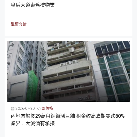
皇后大道東舊樓物業
...
繼續閱讀
2026-07-30
部落格
內地肉蟹煲29萬租銅鑼灣巨舖 租金較高峰期暴跌80%
業界：大減價有承接
...