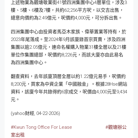
上述物業為觀塘敬業街41號四洲集團中心4層單位，涉及3
樓、5樓、6樓及7樓，共約62,256平方呎，以交吉出售，
總意向價約為2.49億元，呎價約4,000元，可分拆出售。
四洲集團中心由投資者馬亞木家族、偉華置業等持有，於
2023年尾落成。至2024年9月該廈錄首宗買賣，涉及四洲
集團以逾2.05億元，連命名權購入物業31樓全層以及21樓
單位作集團總部，呎價約8,226元，而該大廈亦由此易名
為四洲集團中心。
翻查資料，去年該廈頂層全層以約1.22億元易手，呎價約
8,200元，買家為中資企業「中國融金」。根據28Hse網站
資料，該廈今年共錄得約6宗成交，呎價由4,000元至9,434
元。
(yahoo財經, 04-22-2026)
#Kwun Tong Office For Lease
#觀塘辦公
室出租