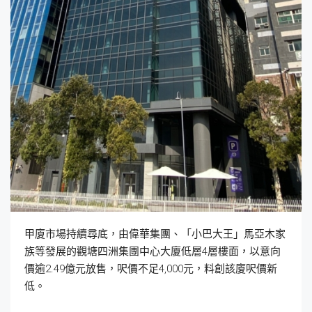
甲廈市場持續尋底，由偉華集團、「小巴大王」馬亞木家
族等發展的觀塘四洲集團中心大廈低層4層樓面，以意向
價逾2.49億元放售，呎價不足4,000元，料創該廈呎價新
低。