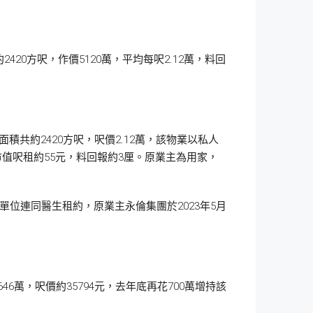
0方呎，作價5120萬，平均每呎2.12萬，料回
積共約2420方呎，呎價2.12萬，該物業以私人
手，市值呎租約55元，料回報約3厘。原業主為用家，
萬，單位連同醫生租約，原業主永倫集團於2023年5月
6萬，呎價約35794元，去年底再花700萬增持該