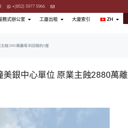
8
+(852) 5977 5966
服務式辦公室
工廈出租
大廈索引
ZH
主蝕2880萬離場 料回報約3厘
鐘美銀中心單位 原業主蝕2880萬離