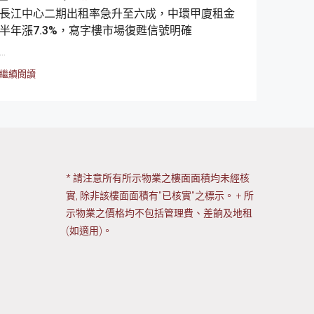
長江中心二期出租率急升至六成，中環甲廈租金
半年漲7.3%，寫字樓市場復甦信號明確
...
繼續閱讀
* 請注意所有所示物業之樓面面積均未經核
實, 除非該樓面面積有"已核實"之標示。 + 所
示物業之價格均不包括管理費、差餉及地租
(如適用)。