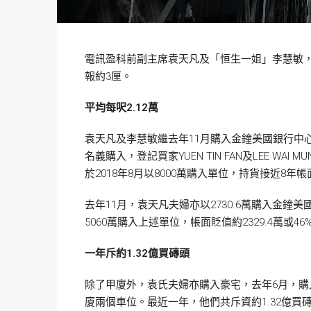
電訊盈科前副主席袁天凡及「恒生一姐」李慧敏，兩
報約3厘。
平均每呎2.12
萬
袁天凡及李慧敏繼去年11月購入金鐘美國銀行中心單
名義購入，登記買家YUEN TIN FAN及LEE 
於2018年8月以8000萬購入單位，持貨接近8年帳
去年11月，袁天凡夫婦亦以2730.6萬購入金鐘美國
5060萬購入上述單位，帳面貶值約2329.4萬或46
一年斥約1.32
億買磚頭
除了甲廈外，袁氏夫婦亦購入豪宅，去年6月，購入啟
廈兩個車位。最近一年，他們共斥資約1.32億買