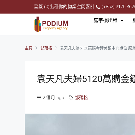
書籤 (0)
出租你的物業
空間審計
(+852) 3170 362
寫字樓出租
主頁
部落格
袁天凡夫婦5120萬購金鐘美銀中心單位 原業
袁天凡夫婦5120萬購金
2 個月 ago
部落格