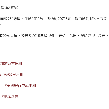
價達3.57萬
面積734方呎，作價1520萬，呎價約20708元，低市價約15%。原業
。
道22號大屋，及後於2015年以15億「天價」沽出，呎價逾15.1萬
金鐘辦公室出租
香港辦公室出租
#美國銀行中心出租
#地產新聞