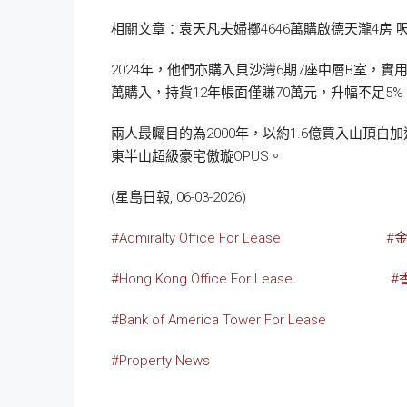
相關文章：袁天凡夫婦擲4646萬購啟德天瀧4房 呎
2024年，他們亦購入貝沙灣6期7座中層B室，實用
萬購入，持貨12年帳面僅賺70萬元，升幅不足5%
兩人最矚目的為2000年，以約1.6億買入山頂白加
東半山超級豪宅傲璇OPUS。
(星島日報, 06-03-2026)
#Admiralty Office For Lease
#
#Hong Kong Office For Lease
#
#Bank of America Tower
For Lease
#Property News