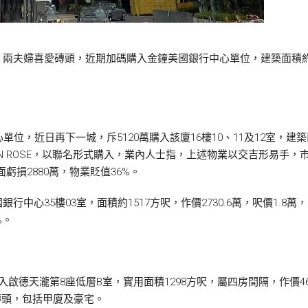
夫婦喜愛磚頭，近期加碼購入金鐘美國銀行中心單位，建築面積約242
位，近日再下一城，斥5120萬購入該廈16樓10、11及12室，建築面
WAI MUN ROSE，以聯名形式購入，業內人士指，上述物業以交吉形易
面虧損2880萬，物業貶值36%。
銀行中心35樓03室，面積約1517方呎，作價2730.6萬，呎價1.8
%。
德天瀧第8座低層B室，實用面積1298方呎，屬四房間隔，作價464
磚頭，包括甲廈及豪宅。