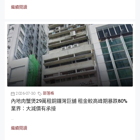
繼續閱讀
2026-07-30
部落格
內地肉蟹煲29萬租銅鑼灣巨舖 租金較高峰期暴跌80%
業界：大減價有承接
...
繼續閱讀