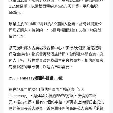
人推出放售，期間多次減價，市場消息透露，該物業剛以
2.25億易手，以建築面積約34585方呎計算，平均每呎
6506元。
原業主於2014年12月以約3.9億購入物業，當時以買賣公
司形式購入，持貨約11年5個月帳面貶值1.65億，物業貶
值約42%。
該商廈毗鄰太古廣場及合和中心，步行5分鐘即達港鐵灣
仔及金鐘站，物業曾獲發酒店牌照，曾獲批44間客房，業
內人士指，該物業具改建為學生宿舍的潛力，相信新買家
有機會將物業改裝，以迎合市場需要。
250 Hennessy
帳面料蝕讓3.8
億
德祥地產早前以4.1億沽售區內全幢商廈「250
Hennessy」，總建築面積約55678方呎，呎價約7364
元，樓高32層，設有25個停車位，新買家上海繆氏企業集
團的董事長兼大股東，曾在灣仔開設高級私人會所「隨緣