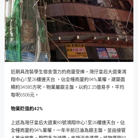
近期具改裝學生宿舍潛力的商廈受捧，灣仔皇后大道東鴻
翔中心1至26樓連天台 ，佔全幢商廈約94%業權，建築面
積約34585方呎，物業屬銀主盤，以約2.25億易手，平均
每呎6506元。
物業貶值約42%
上述為灣仔皇后大道東83號鴻翔中心1至26樓連天台，佔
全幢商廈約94%業權，一年半前已淪為銀主盤，並由接管