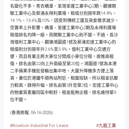
名變化不多。青衣橋滙、荃灣荃運工業中心2期、觀塘開
聯工業中心及葵涌永得利廣場，租值分別按年跌14.8%、
14.1%、13.6%及10%，因受到傳統工廈及貨倉需求減少，
空置率上升影響。橋滙、荃運工業中心2期及永得利廣場
租值排名均降一級，而開聯工業中心則不變。不過，長沙
灣億利工業中心、觀塘鴻圖道1號及葵涌宏達工業中心的
租值則分別按年升2.6%至3.9%。億利工業中心交通方
便，而且有業主將大單位分間成小單位分租，故推高租
值，排名由第22向上升兩級至第20位。鴻圖道1號為本港
二手蘋果手機批發輸出集中地，大廈升降機多方便上落
貨，兼位於港鐵牛頭角站附近，租盤短缺，所以租金抗壓
力較高，錄得升幅，排名由第3升至第2位。宏達工業中心
的物業質素屬同區中較好，租金能夠企穩，排名維持第9
位不變。
(香港商報, 06-16-2026)
#Kowloon Industrial For Lease
#九龍工業