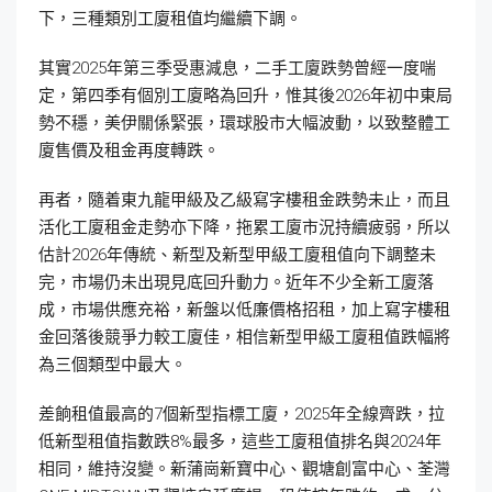
下，三種類別工廈租值均繼續下調。
其實2025年第三季受惠減息，二手工廈跌勢曾經一度喘
定，第四季有個別工廈略為回升，惟其後2026年初中東局
勢不穩，美伊關係緊張，環球股市大幅波動，以致整體工
廈售價及租金再度轉跌。
再者，隨着東九龍甲級及乙級寫字樓租金跌勢未止，而且
活化工廈租金走勢亦下降，拖累工廈市況持續疲弱，所以
估計2026年傳統、新型及新型甲級工廈租值向下調整未
完，市場仍未出現見底回升動力。近年不少全新工廈落
成，市場供應充裕，新盤以低廉價格招租，加上寫字樓租
金回落後競爭力較工廈佳，相信新型甲級工廈租值跌幅將
為三個類型中最大。
差餉租值最高的7個新型指標工廈，2025年全線齊跌，拉
低新型租值指數跌8%最多，這些工廈租值排名與2024年
相同，維持沒變。新蒲崗新寶中心、觀塘創富中心、荃灣