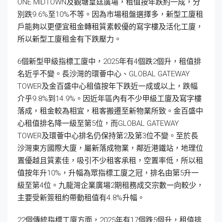
ONE MIDTOWN及觀塘皇廷廣場，租值按年跌約一成，分
別跌9.6%至10%不等。因為市場租盤選擇多，新型工廈租
戶能夠以更便宜租金轉租質素較優的寫字樓及活化工廈，
所以新型工廈租金有下跌壓力。
6個新型甲級指標工廈中，2025年有4個跌2個升，租值排
名近乎不變。長沙灣的環薈中心、GLOBAL GATEWAY
TOWER及金百盛中心租值按年下跌近一成或以上，跌幅
介乎9.8%到14.9%。因近年區內有不少甲級工廈及寫字樓
落成，租金較為相宜，租客搬遷至新物業所致。金百盛中
心租值排名降一級至第5位，而GLOBAL GATEWAY
TOWER及環薈中心排名仍保持第2及第3位不變。至於長
沙灣東方國際大廈，屬新落成物業，鄰近港鐵站，地理位
置優越且質素佳，吸引不少租客承租，空置率低，所以租
值按年升10%，升幅為眾指標工廈之冠，排名由第5升一
級至第4位。九龍灣企業廣場2期租務成交宗數一向較少，
主要受新簽租約帶動租值有4.8%升幅。
22個傳統指標工廈方面，2025年有17個跌5個升，租值排