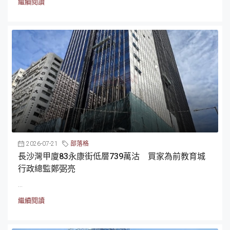
繼續閱讀
2026-07-21
部落格
長沙灣甲廈83永康街低層739萬沽 買家為前教育城
行政總監鄭弼亮
...
繼續閱讀