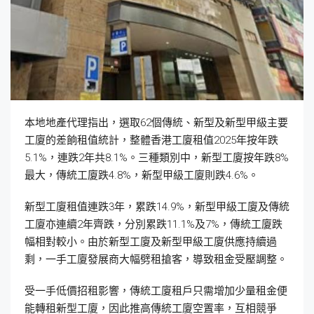
本地地產代理指出，選取62個傳統、新型及新型甲級主要
工廈的差餉租值統計，整體香港工廈租值2025年按年跌
5.1%，連跌2年共8.1%。三種類別中，新型工廈按年跌8%
最大，傳統工廈跌4.8%，新型甲級工廈則跌4.6%。
新型工廈租值連跌3年，累跌14.9%，新型甲級工廈及傳統
工廈亦連續2年齊跌，分別累跌11.1%及7%，傳統工廈跌
幅相對較小。由於新型工廈及新型甲級工廈供應持續過
剩，一手工廈發展商大幅劈租搶客，導致租金受壓調整。
受一手低價招租影響，傳統工廈租戶只需增加少量租金便
能轉租新型工廈，因此推高傳統工廈空置率，互相競爭