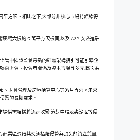
.6萬平方呎。相比之下,大部分非核心市場持續錄得
大樓約25萬平方呎樓面,以及 AXA 安盛進駐
名第一。儘管中國證監會最新的紅籌架構指引可能引導企
務轉向財資、投資者關係及資本市場等多元職能,為
總部、財資管理及跨境結算中心等落戶香港。未來
供優質的長期需求。
,市場供需結構將逐步收緊,這對中環及尖沙咀等優
心商業區憑藉其交通樞紐優勢與頂尖的資產質量,