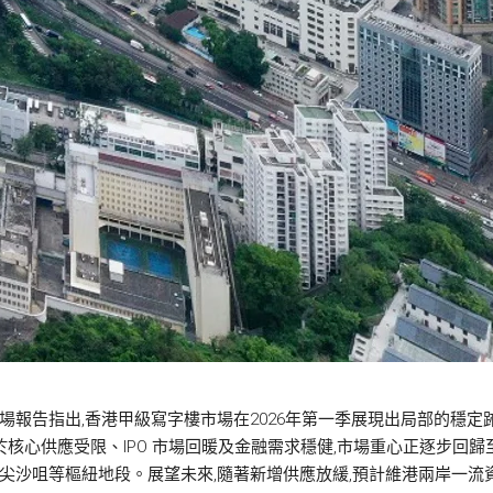
場報告指出,香港甲級寫字樓市場在2026年第一季展現出局部的穩定跡
核心供應受限、IPO 市場回暖及金融需求穩健,市場重心正逐步回歸
及尖沙咀等樞紐地段。展望未來,隨著新增供應放緩,預計維港兩岸一流