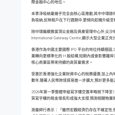
際金融中心的地位。
本季淨吸納量幾乎完全由核心區推動,其中中環錄得約
負吸納,反映租戶在下行週期中,更傾向趁機升級
除中環繼續擔當頂尖金融及資產管理中心外,尖沙咀
International Gateway Centre,
香港作為中國主要國際 IPO 平台的地位持續穩固,
業轉向更標準化的 H 股結構,短期內或會影響
核心商業區帶來持續的高質量需求。
受惠於香港強化企業財資中心的稅務優惠,加上內
數年,隨著人民幣跨境貿易進一步擴大,預計更多
2026年第一季整體甲級寫字樓空置率略微下降至
質寫字樓的租金增長形成強大支撐,預測相關物業租
測量師行表示：「雖然宏觀經濟仍存在不確定性,