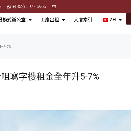
8
+(852) 5977 5966
服務式辦公室
工廈出租
大廈索引
ZH
5-7%
咀寫字樓租金全年升5-7%