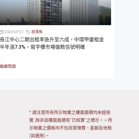
2026-07-21
部落格
長江中心二期出租率急升至六成，中環甲廈租金
半年漲7.3%，寫字樓市場復甦信號明確
...
繼續閱讀
* 請注意所有所示物業之樓面面積均未經核
實, 除非該樓面面積有"已核實"之標示。 + 所
示物業之價格均不包括管理費、差餉及地租
(如適用)。