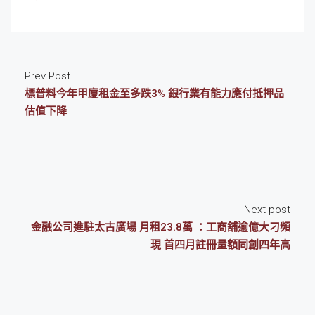
Prev Post
標普料今年甲廈租金至多跌3% 銀行業有能力應付抵押品
估值下降
Next post
金融公司進駐太古廣場 月租23.8萬 ：工商舖逾億大刁頻
現 首四月註冊量額同創四年高