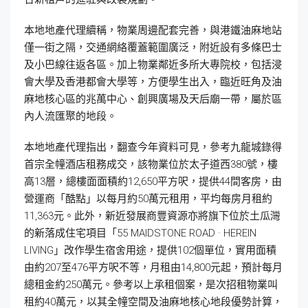
本地地產代理續稱，物業周邊配套完善，與港鐵油麻地站
僅一街之隔，交通網絡覆蓋範圍廣泛，附近設有多條巴士
及小巴線往返各區。加上物業鄰近多所大專院校，包括浸
會大學及香港都會大學等，方便學生出入，臨近旺角及油
麻地核心區的兆萬中心、創興廣場及天后廟一帶，屬於區
內人流匯聚的地段。
本地地產代理指出，翻查今年資料可見，參考九龍城錄得
首宗全幢酒店租務成交，該物業位於太子道西380號，樓
高13層，總樓面面積約12,650平方呎，提供44間客房，由
營運商「酷點」以每月約50萬元租用，平均每房月租約
11,363元。此外，新近發展商豐資源亦將旗下位於土瓜灣
的新落成住宅項目「55 MAIDSTONE ROAD · HEREIN
LIVING」改作學生宿舍用途，提供102個單位，實用面積
由約207至476平方呎不等，月租由14,800元起，預計每月
總租金約250萬元。參考以上承租個案，是次招租物業叫
租約40萬元，以其全幢空間及油麻地核心地段優勢計算，