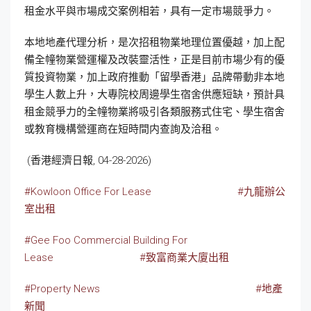
租金水平與市場成交案例相若，具有一定市場競爭力。
本地地產代理分析，是次招租物業地理位置優越，加上配
備全幢物業營運權及改裝靈活性，正是目前市場少有的優
質投資物業，加上政府推動「留學香港」品牌帶動非本地
學生人數上升，大專院校周邊學生宿舍供應短缺，預計具
租金競爭力的全幢物業將吸引各類服務式住宅、學生宿舍
或教育機構營運商在短時間内查詢及洽租。
(香港經濟日報, 04-28-2026)
#Kowloon Office For Lease
#九龍辦公
室出租
#Gee Foo Commercial Building For
Lease
#致富商業大廈出租
#Property News
#地產
新聞