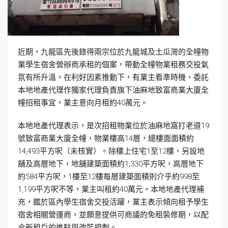
近期，九龍區先後錄得兩宗位於九龍城及土瓜灣的全幢物
業學生宿舍營辦商承租的個案，帶動全幢物業租務交投氣
氛有所升溫。在利好因素推動下，有業主看準時機，委託
本地地產代理作獨家代理負責旗下油麻地致富商業大廈全
幢招租事宜，業主意向月租約40萬元。
本地地產代理表示，是次招租物業位於油麻地窩打老道19
號致富商業大廈全幢，物業樓高14層，總樓面面積約
14,493平方呎（未核實）。除樓上住宅1至12樓，另設地
舖及高層地下，地舖建築面積約1,330平方呎，高層地下
約584平方呎，1樓至12樓每層建築面積則介乎約998至
1,199平方呎不等，業主叫租約40萬元。本地地產代理補
充，鑑於區內學生宿舍交投活躍，業主表示傾向租予學生
宿舍相關營運商，並願意提供可商議的免租裝修期，以配
合新租戶的進駐與改裝規劃。