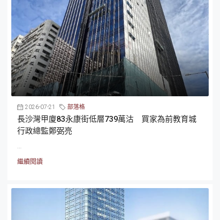
2026-07-21
部落格
長沙灣甲廈83永康街低層739萬沽 買家為前教育城
行政總監鄭弼亮
...
繼續閱讀