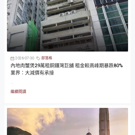
2026-07-30
部落格
內地肉蟹煲29萬租銅鑼灣巨舖 租金較高峰期暴跌80%
業界：大減價有承接
...
繼續閱讀