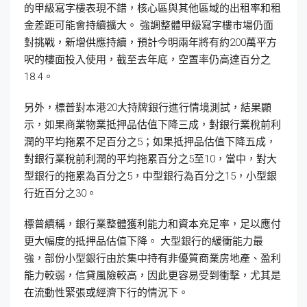
的甲級寫字樓表現不錯，核心區與其他區域的出租率和租
金差距可能會持續擴大。 強調整體甲級寫字樓市場仍面
對挑戰，新增供應持續，預計今明兩年將有約200萬平方
呎的樓面投入使用，截至去年底，空置率仍高達百分之
18.4。
另外，標普對本港20大持牌銀行進行情境測試，結果顯
示，如果商業物業抵押品估值下降三成，對銀行業稅前利
潤的平均拖累不足百分之5；如果抵押品估值下降五成，
對銀行業稅前利潤的平均拖累百分之5至10，當中，對大
型銀行的拖累為百分之5，中型銀行為百分之15，小型銀
行近百分之30。
標普續稱，銀行業整體獲利能力和資本充足率，足以應付
更大幅度的抵押品估值下降。 大型銀行的緩衝能力最
強，部份小型銀行由於集中持有非優質商業房地產、盈利
能力較弱，信貸風險較高，因此更容易受到衝擊，尤其是
在流動性緊張或經濟下行的情況下。