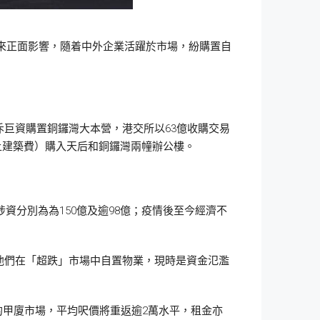
帶來正面影響，隨着中外企業活躍於市場，紛購置自
巨資購置銅鑼灣大本營，港交所以63億收購交易
加上建築費）購入天后和銅鑼灣兩幢辦公樓。
資分別為為150億及逾98億；疫情後至今經濟不
他們在「超跌」市場中自置物業，現時是資金氾濫
的甲廈市場，平均呎價將重返逾2萬水平，租金亦