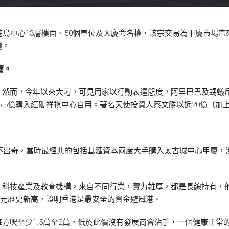
港島中心13層樓面、50個車位及大廈命名權，該宗交易為甲廈市場
穩。
響。
然而，今年以來大刁，可見用家以行動表達態度，阿里巴巴及螞蟻斥
26.5億購入紅磡祥祺中心自用。著名天使投資人蔡文勝以近20億（
刁不出奇，當時最經典的包括基滙資本兩度大手購入太古城中心甲廈，涉
、科技產業及教育機構，來自不同行業，實力雄厚，都是長線持有，
億港元歷史新高，證明香港是最安全的資金避風港。
方呎至少1.5萬至2萬，低於此價沒有發展商會沾手，一個健康正常