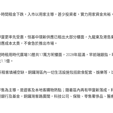
一時間租金下跌，入市以用家主導，甚少投資者，實力用家資金充裕
甲廈更率先受惠，恒基中環新供應已租出大部分樓面，九龍東及港島
供應成本太貴，不會急於推出市場。
租用時代廣場10層共17萬方呎樓面，2028年屆滿，早前瑞銀指，
.1億。
到新租客填補空缺，銅鑼灣區內一切生活設施包括飲食配套、娛樂等
零售為主導，是遊客及本地客購物熱點；隨着區內再有甲廈新落成，
資銀行及基金，銅鑼灣客路廣闊，科技公司、保險、零售奢侈品、醫