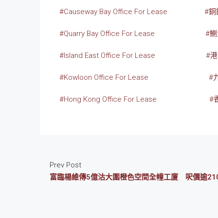
#Causeway Bay Office For Lease
#
#Quarry Bay Office For Lease
#
#Island East Office For Lease
#
#Kowloon Office For Lease
#
#Hong Kong Office For Lease
#
Prev Post
富臨楊維傳5億沽大圍橙色空間全幢工廈 呎價逾21