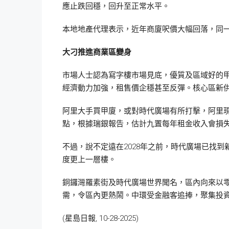
應止跌回穩，回升至正常水平。
本地地產代理表示，近年商廈呎價大幅回落，同
大刁推進商業區變身
市場人士認為寫字樓市場見底，優質及區域好的
經濟動力加強，租售價企穩甚至反彈。核心區新
阿里大手買甲廈，或對時代廣場有所打擊，阿里現時
點，根據瑞銀報告，估計九置每年租金收入會損失1
不過，說不定遠在2028年之前，時代廣場已找
度更上一層樓。
銅鑼灣羅素街及時代廣場世界聞名，區內向來以
需，令區內更熱鬧。中環受金融客追捧，聚集投
(星島日報, 10-28-2025)