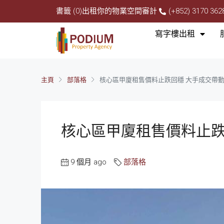
書籤 (0)
出租你的物業
空間審計
(+852) 3170 362
寫字樓出租
主頁
部落格
核心區甲廈租售價料止跌回穩 大手成交帶動
核心區甲廈租售價料止跌
9 個月 ago
部落格