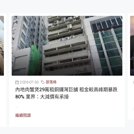
2026-07-30
部落格
內地肉蟹煲29萬租銅鑼灣巨舖 租金較高峰期暴跌
80% 業界：大減價有承接
...
繼續閱讀