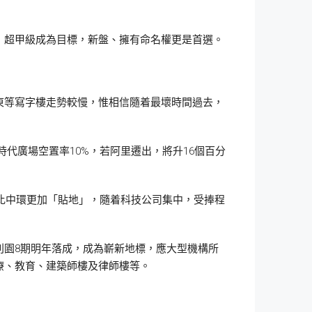
，超甲級成為目標，新盤、擁有命名權更是首選。
東等寫字樓走勢較慢，惟相信隨着最壞時間過去，
時代廣場空置率10%，若阿里遷出，將升16個百分
，比中環更加「貼地」，隨着科技公司集中，受捧程
利園8期明年落成，成為嶄新地標，應大型機構所
療、教育、建築師樓及律師樓等。