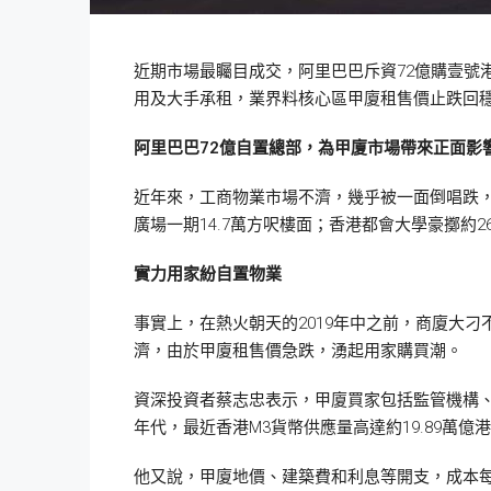
近期市場最矚目成交，阿里巴巴斥資72億購壹號
用及大手承租，業界料核心區甲廈租售價止跌回
阿里巴巴72
億自置總部，為甲廈市場帶來正面影
近年來，工商物業市場不濟，幾乎被一面倒唱跌，
廣場一期14.7萬方呎樓面；香港都會大學豪擲約
實力用家紛自置物業
事實上，在熱火朝天的2019年中之前，商廈大
濟，由於甲廈租售價急跌，湧起用家購買潮。
資深投資者蔡志忠表示，甲廈買家包括監管機構
年代，最近香港M3貨幣供應量高達約19.89萬
他又說，甲廈地價、建築費和利息等開支，成本每