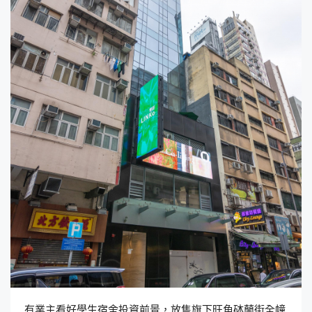
有業主看好學生宿舍投資前景，放售旗下旺角砵蘭街全幢