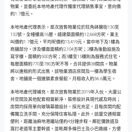
物業，並委託本地地產代理作獨家代理銷售事宜，意向價
約1.7億元。
本地地產代理表示，是次放售物業位於旺角砵蘭街130至
132號，全幢樓高16層，總建築面積約12,668方呎，業主
叫價約1.7億元，平均呎價約13,419元。當中地下及1樓為
商舖部分，涉及樓面面積約2,104方呎；2樓為後勤設施及
寫字樓，面積約500方呎；而3樓至15樓則為服務式住宅，
每層面積約770至780方呎不等，合共提供38間房。物業
將以連租約形式出售，該物業酒店房間及一樓為學生宿
舍，地舖是一個連鎖素食餐館，月租收入約36.6萬元。
本地地產代理補充，是次放售物業於2019年入伙，大廈公
共空間及其他配套相當新淨，裝修設計具現代感及時尚；
房間均採用單向玻璃幕牆設計，採光充足，且每房間均配
備獨立洗手間，充分保障住客私隱。此外，該廈交通相當
便利，距離油麻地港鐵站僅約4分鐘步程，鄰近彌敦道及
窩打老道等主要幹道，並毗鄰多條巴士及小巴路線，方便