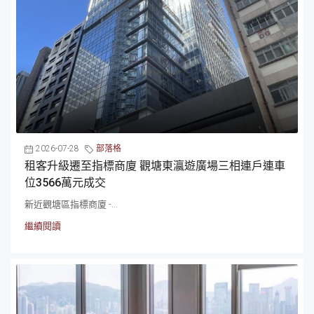
2026-07-28
部落格
租客升級遷至指標商廈 觀塘東瀛遊廣場三相連戶連車
位3566萬元成交
新近觀塘區指標商廈 -...
繼續閱讀