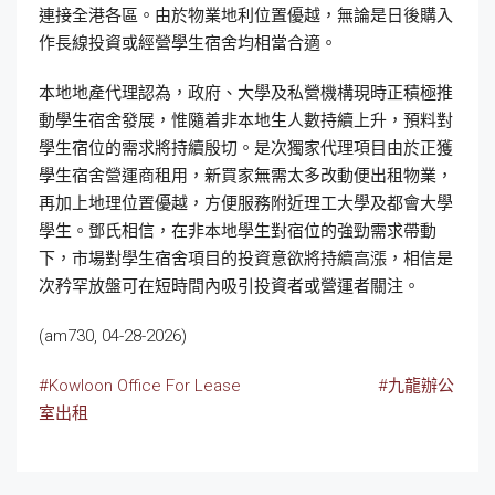
連接全港各區。由於物業地利位置優越，無論是日後購入
作長線投資或經營學生宿舍均相當合適。
本地地產代理認為，政府、大學及私營機構現時正積極推
動學生宿舍發展，惟隨着非本地生人數持續上升，預料對
學生宿位的需求將持續殷切。是次獨家代理項目由於正獲
學生宿舍營運商租用，新買家無需太多改動便出租物業，
再加上地理位置優越，方便服務附近理工大學及都會大學
學生。鄧氏相信，在非本地學生對宿位的強勁需求帶動
下，市場對學生宿舍項目的投資意欲將持續高漲，相信是
次矜罕放盤可在短時間內吸引投資者或營運者關注。
(am730, 04-28-2026)
#Kowloon Office For Lease
#九龍辦公
室出租