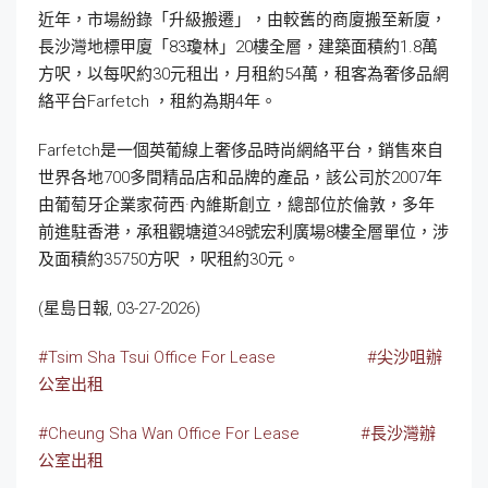
近年，市場紛錄「升級搬遷」，由較舊的商廈搬至新廈，
長沙灣地標甲廈「83瓊林」20樓全層，建築面積約1.8萬
方呎，以每呎約30元租出，月租約54萬，租客為奢侈品網
絡平台Farfetch ，租約為期4年。
Farfetch是一個英葡線上奢侈品時尚網絡平台，銷售來自
世界各地700多間精品店和品牌的產品，該公司於2007年
由葡萄牙企業家荷西·內維斯創立，總部位於倫敦，多年
前進駐香港，承租觀塘道348號宏利廣場8樓全層單位，涉
及面積約35750方呎 ，呎租約30元。
(星島日報, 03-27-2026)
#Tsim Sha Tsui Office For Lease
#尖沙咀辦
公室出租
#Cheung Sha Wan Office For Lease
#長沙灣辦
公室出租