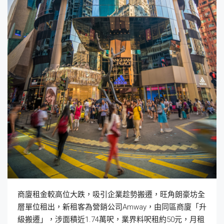
商廈租金較高位大跌，吸引企業趁勢搬遷，旺角朗豪坊全
層單位租出，新租客為營銷公司Amway，由同區商廈「升
級搬遷」，涉面積近1.74萬呎，業界料呎租約50元，月租