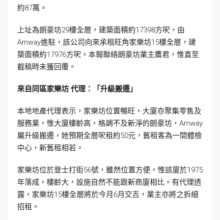
約87萬。
上址為朗豪坊29樓全層，建築面積約17398方呎，由
Amway進駐，該公司向來承租旺角家樂坊15樓全層，建
築面積約17976方呎。本報聯絡朗豪坊業主鷹君，惟直至
截稿時未獲回覆。
來自同區家樂坊
代理：「升級搬遷」
本地地產代理表示，家樂坊位置暢旺，大廈亦聚集零售及
服務業，惟大廈樓齡高，格調不及新淨的朗豪坊，Amway
屬升級搬遷，她預期全層呎租約50元，舊租客為一間體檢
中心，新舊租相若。
家樂坊位於登士打街56號，雖然位置方便，惟該廈於1975
年落成，樓齡大，設施自然不能跟新商廈相比。有代理透
露，家樂坊15樓全層將於今月6月交吉，業主亦將之拆細
招租。