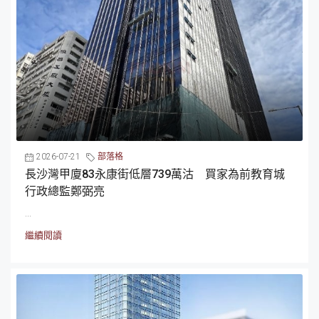
2026-07-21
部落格
長沙灣甲廈83永康街低層739萬沽 買家為前教育城
行政總監鄭弼亮
...
繼續閱讀