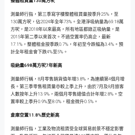
整體租賃量130
萬方呎
測量師行指，第三季寫字樓整體租賃量按季升25%，至
130萬方呎，佔2024年全年73%。全港淨吸納量為69.18萬
方呎，是2018年以來最高，所有地區都錄正吸納量，是
2015年第二季以來首次。不過空置率仍高企，最新
17.1%，整體租金按季跌0.7%，年初至今跌幅為3.4%。預
計全年租金會下跌4%至5%。
吸納量698
萬方呎7
年新高
測量師行稱，8月零售銷貨值年增3.8%，為連續第4個月增
長。第三季零售租賃量亦較上季上升，由於7月及8月旅客
人數按年上升13.9%，兩個月零售總值合計年增2.8%。空
置率較上季升0.9%至8.0%，租金微升0.5%。
倉庫空置11.8%歷史新高
測量師行指，工業及物流租賃受全球貿易前景不穩定影響