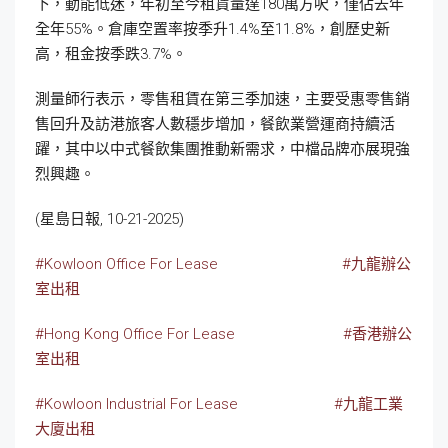
下，動能低迷，年初至今租賃量達180萬方呎，僅佔去年
全年55%。倉庫空置率按季升1.4%至11.8%，創歷史新
高，租金按季跌3.7%。
測量師行表示，零售租賃在第三季加速，主要受惠零售銷
售回升及訪港旅客人數穩步增加，餐飲業營運商持續活
躍，其中以中式餐飲集團推動新需求，中檔品牌亦展現強
烈興趣。
(星島日報, 10-21-2025)
#Kowloon Office For Lease
#九龍辦公
室出租
#Hong Kong Office For Lease
#香港辦公
室出租
#Kowloon Industrial For Lease
#九龍工業
大廈出租