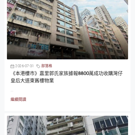
2026-07-31
部落格
《本港樓市》嘉里郭氏家族據報8800萬成功收購灣仔
皇后大道東舊樓物業
...
繼續閱讀