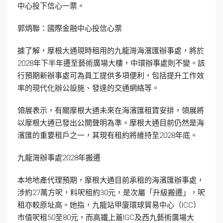
中心投下信心一票。
郭炳聯：國際金融中心投信心票
據了解，摩根大通現時租用的九龍灣海濱匯辦事處，將於
2028年下半年遷至藝術廣場大樓，中環辦事處則不變。該
行預期新辦事處可為員工提供多項便利，包括提升工作效
率的現代化辦公設施、發達的交通網絡等。
領展表示，有關摩根大通未來在海濱匯租賃安排，領展將
以摩根大通已發出公開聲明為準。摩根大通目前仍然是海
濱匯的重要租戶之一，其現有租約將維持至2028年底。
九龍灣辦事處2028年搬遷
本地地產代理預期，摩根大通目前承租的海濱匯辦事處，
涉約27萬方呎，料呎租約30元，是次屬「升級搬遷」，呎
租亦較原址高。她指，九龍站甲廈環球貿易中心（ICC）
市值呎租50至80元，而高鐵上蓋IGC及西九藝術廣場大