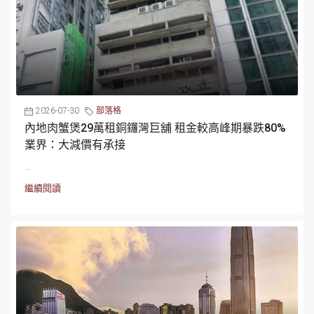
2026-07-30
部落格
內地肉蟹煲29萬租銅鑼灣巨舖 租金較高峰期暴跌80%
業界：大減價有承接
...
繼續閱讀