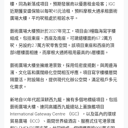
樓，同為新落成項目，預期發展商以優惠租金吸客；IGC
近期獲安盛保險以每呎45元洽租，預料摩根大通承租藝術
廣場大樓，平均呎租處於相若水平。
藝術廣場大樓預計於2027年完工，項目由3幢臨海寫字樓
組成，包括東座、西座及南座，可建總樓面約67.2萬方
呎，另設約2.7萬方呎零售空間。該項目東座和西座的頂
部8層樓面相連，而摩根大通將租用最高的6層樓面。
藝術廣場大樓坐擁維港景致，採用低密度規劃，與周邊海
濱、文化區和廣闊綠化空間相互呼應。項目寫字樓樓層間
隔靈活，附設陽台，提供現代化辦公空間，滿足租戶多元
化需求。
新地自90年代起深耕西九龍，擁有多個地標級項目，包括
藝術廣場大樓、連同高鐵西九龍總站上蓋旗艦項目
International Gateway Centre （IGC），以及區內的環球
貿易廣場（ICC）、兩間世界級酒店、服務式住宅港景匯