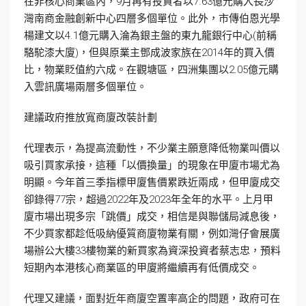
在非核心商業區內，9月再有投資者以7.63億元購入長沙
灣南商金融創新中心四層多個單位。此外，市傳伯恩光學
楊建文以4.1億元購入淪為銀主盤的東九龍銀行中心(前稱
駱駝漆大廈)，但與原業主鄧成波家族在2014年的買入價
比，物業貶值約六成。在觀塘區，四洲集團以2.05億元購
入雲訊廣場兩層多個單位。
建議政府推放寬商廈改裝計劃
代理表示，為提高流動性，不少業主願意降低物業叫價以
吸引買家承接，這種「以價換量」的現象在甲廈市場尤為
明顯。今年首三季指標甲廈售價累跌近兩成，但甲廈成交
卻錄得77宗，超過2022年及2023年全年的水平。上月甲
廈市場出現多宗「跳價」成交，相信是與聯儲局減息後，
不少買家都趁低吸納優質商廈物業有關，例如灣仔會展廣
場辦公大樓33樓物業的新買家為資深投資者蔡志忠，預料
短期內本港核心商業區的甲廈將繼續再有低價成交。
代理又建議，面對近年商廈空置率高企的問題，政府可在