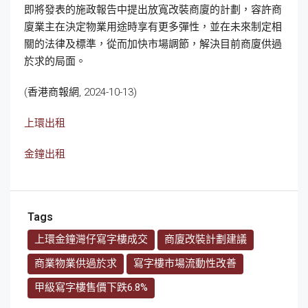
即將發表的施政報告中提出放寬改裝商廈的計劃，容許商
廈業主在決定物業用途時享有更多彈性，並在未來制定相
關的法律及標準，從而加快市場調節，解決目前商廈供過
於求的局面。
(香港商報網, 2024-10-13)
上環出租
金鐘出租
Tags
上環金鐘灣仔寫字樓成交
商廈改裝計劃建議
商業物業供過於求
寫字樓市場流動性改善
甲級寫字樓售價下跌6.8%