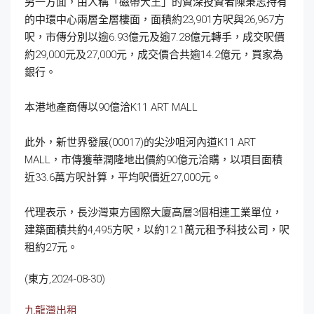
另一方面，由人稱「磁帶大王」的資深投資者陳秉志持有
的中環中心兩層全層樓面，面積約23,901方呎與26,967方
呎，市傳分別以逾6.93億元及逾7.28億元轉手，成交呎價
約29,000元及27,000元，成交價合共逾14.2億元，買家為
銀行。
本港地產商傳以90億洽K11 ART MALL
此外，新世界發展(00017)的尖沙咀河內道K11 ART
MALL，市傳獲華潤隆地出價約90億元洽購，以項目面積
近33.6萬方呎計算，平均呎價近27,000元。
代理表示，長沙灣東方國際大廈高層3個相連工業單位，
建築面積共約4,495方呎，以約12.1萬元租予科技公司，呎
租約27元。
(東方,2024-08-30)
九龍灣出租