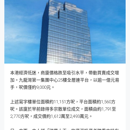
本港經濟低迷，商廈價格跌至吸引水平，帶動買賣成交增
加。九龍灣第一集團中心25樓全層連平台，以逾一億元易
手，呎價僅約9,000元。
上述寫字樓單位面積約11,151方呎，平台面積約1,560方
呎。該廈於早前錄得多宗散單位成交，面積由約1,791至
2,770方呎，成交價約1,612萬至2,493萬元。