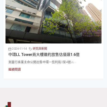
2024-11-14
研究與新聞
中環LL Tower商大樓連約放售估值達1.6億
測量行承業主命公開出售中環一些利街2至4號LL...
繼續閱讀