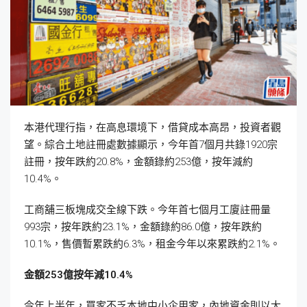
本港代理行指，在高息環境下，借貸成本高昂，投資者觀
望。綜合土地註冊處數據顯示，今年首7個月共錄1920宗
註冊，按年跌約20.8%，金額錄約253億，按年減約
10.4%。
工商舖三板塊成交全線下跌。今年首七個月工廈註冊量
993宗，按年跌約23.1%，金額錄約86.0億，按年跌約
10.1%，售價暫累跌約6.3%，租金今年以來累跌約2.1%。
金額253
億按年減10.4%
今年上半年，買家不乏本地中小企用家，內地資金則以大