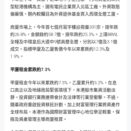
型駐港機構為主，國有電訊企業買入北區工廠。外資取態
偏審慎，期內較矚目為外資退休基金買入西環全層工廈。
商廈市場上，今年首七個月寫字樓註冊量391宗，按年跌
約26.8%，金額錄約58.7億，按年跌約25.3%。上環88WL
全幢及中環皇后大道中9號高層全層，分別以7億及3.1億
成交。指標甲廈及乙廈售價今年以來累跌約12.3%及
1.9%。
甲廈租金累跌約7.3%
甲廈租金今年以來累跌約7.3%，乙廈累升約3.2%，在息
口高企以及地緣政局緊張環境下，本港股市集資活動淡
靜。投資銀行業務連帶會計及法律等行業受衝擊。不過，
隨着政府重啟投資移民計劃，加上財富管理行業將資產作
全球布局，本港作為國際財富管理中心地位舉足輕重，保
險及資產管理主導商廈租賃。