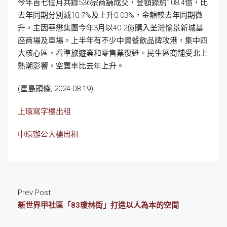
今年首七個月共錄536宗商舖成交，金額錄約108.4億，比
去年同期分別減10.7%及上升0.03%，金額較去年同期微
升，主因華懋集團今年3月以40.2億購入荃灣愉景新城基
座商場及車場。上半年有不少中資餐飲品牌攻港，集中四
大核心區，看準旅遊業和零售業復甦。民生區商舖受北上
熱潮影響，空置率比去年上升。
(星島頭條, 2024-08-19)
上環寫字樓出租
中環辦公大樓出租
Prev Post
新世界甲社區「83瓊林街」打造以人為本的空間