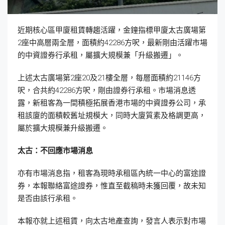
近期核心區甲廈租賃轉趨活躍，金鐘指標甲廈太古廣場第
2座中高層兩全層，面積約42286方呎，最新剛由活躍市場
的中資證券行承租，屬擴大規模兼「升級搬遷」。
上述太古廣場第2座20及21樓全層，每層面積約21146方
呎，合共約42286方呎，剛由證券行承租。市場消息透
露，新租客為一間積極拓展香港市場的中資證券公司，承
租該廈的面積較舊址規模大，同時大廈質素及格調更高，
屬於擴大規模兼升級搬遷。
太古：不回應市場消息
亦有市場消息指，租客為現時承租區內統一中心的富途證
券，本報聯絡富途證券，惟直至截稿時未獲回覆，故未知
是否由該行承租。
本報亦就上述租賃，向太古地產查詢，發言人表示對市場