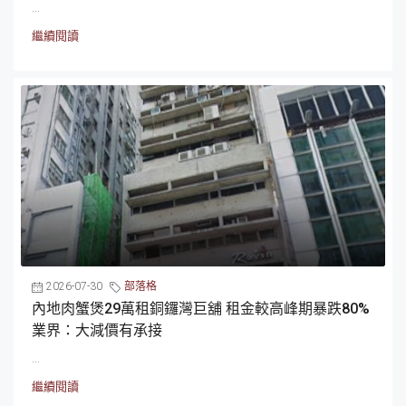
...
繼續閱讀
2026-07-30
部落格
內地肉蟹煲29萬租銅鑼灣巨舖 租金較高峰期暴跌80%
業界：大減價有承接
...
繼續閱讀