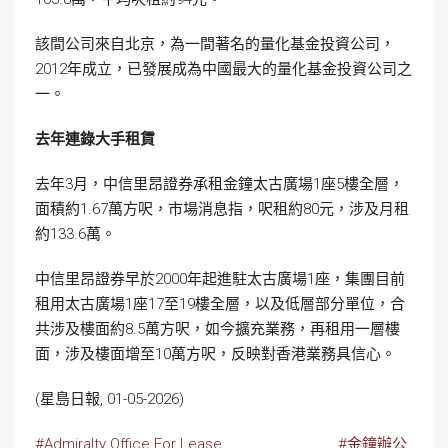
該間公司來自北京，為一間著名的量化基金投資公司，
2012年成立，已發展成為中國最大的量化基金投資公司之
一。
去年連錄大手租賃
去年3月，中信里昂證券承租金鐘太古廣場1座5樓全層，
面積約1.67萬方呎，市場消息指，呎租約80元，涉及月租
約133.6萬。
中信里昂證券早於2000年起進駐太古廣場1座，集團目前
租用太古廣場1座17至19樓全層，以及低層部分單位，合
共涉及樓面約8.5萬方呎，如今擴充業務，再租用一層樓
面，涉及樓面增至10萬方呎，反映對香港業務具信心。
(星島日報, 01-05-2026)
#Admiralty Office For Lease
#金鐘辦公