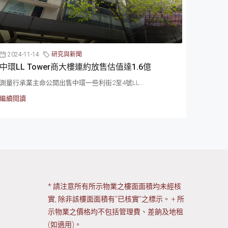
2024-11-14
研究與新聞
中環LL Tower商大樓連約放售估值達1.6億
測量行承業主命公開出售中環一些利街2至4號LL...
繼續閱讀
* 請注意所有所示物業之樓面面積均未經核
實, 除非該樓面面積有"已核實"之標示。 + 所
示物業之價格均不包括管理費、差餉及地租
(如適用)。