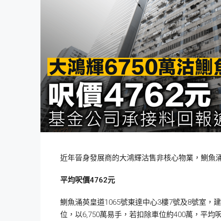
近年晉身發展商的大鴻輝沽售非核心物業，鰂魚涌
平均呎價4762
元
鰂魚涌英皇道1065號東達中心3樓7號及8號室，建築
位，以6,750萬易手，若扣除車位約400萬，平均