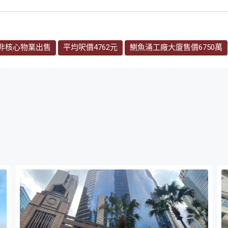
非核心物業出售
平均呎價4762元
鰂魚涌工廠大廈售價6750萬