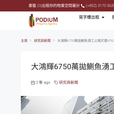
書籤 (0)
出租你的物業
空間審計
(+852) 3170 362
寫字樓出租
主頁
研究與新聞
大鴻輝6750萬拋鰂魚湧工公寓尺價47
大鴻輝6750萬拋鰂魚湧
2 年 ago
研究與新聞