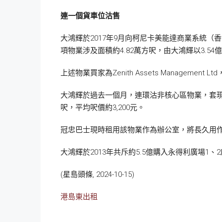
連一個貨車位沽售
大鴻輝於2017年9月向柯尼卡美能達商業系統
項物業涉及面積約4.82萬方呎，由大鴻輝以3.5
上述物業買家為Zenith Assets Manageme
大鴻輝於過去一個月，連環沽非核心區物業，套現逾1
呎，平均呎價約3,200元。
冠忠巴士現時租用該物業作為辦公室，將長久用作在
大鴻輝於2013年共斥約5.5億購入永得利廣場1、2
(星島頭條, 2024-10-15)
港島東出租