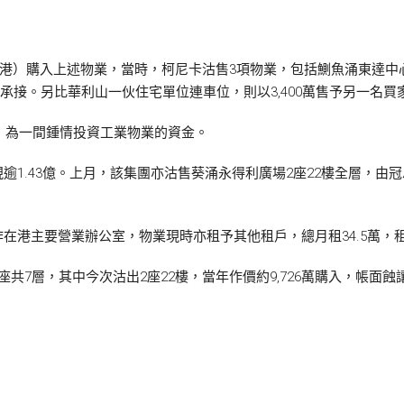
（香港）購入上述物業，當時，柯尼卡沽售3項物業，包括鰂魚涌東達
4億承接。另比華利山一伙住宅單位連車位，則以3,400萬售予另一名買
nt Ltd，為一間鍾情投資工業物業的資金。
.43億。上月，該集團亦沽售葵涌永得利廣場2座22樓全層，由冠忠巴士
港主要營業辦公室，物業現時亦租予其他租戶，總月租34.5萬，租約於
座共7層，其中今次沽出2座22樓，當年作價約9,726萬購入，帳面蝕讓約