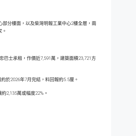
中心部分樓面，以及柴灣明報工業中心2樓全層，兩
家。
承租，作價近7,591萬，建築面積23,721方
2026年7月完結，料回報約5.5厘。
2,135萬或幅度22%。