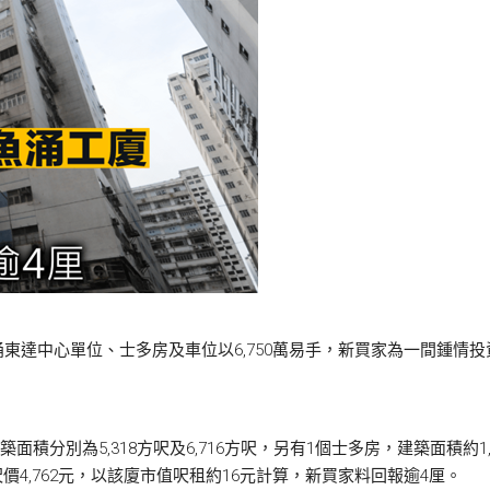
東達中心單位、士多房及車位以6,750萬易手，新買家為一間鍾情
面積分別為5,318方呎及6,716方呎，另有1個士多房，建築面積約1,3
呎價4,762元，以該廈市值呎租約16元計算，新買家料回報逾4厘。