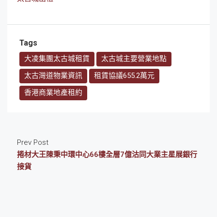
Tags
大凌集團太古城租賃
太古城主要營業地點
太古灣道物業資訊
租賃協議655.2萬元
香港商業地產租約
Prev Post
捲材大王陳秉中環中心66樓全層7億沽同大業主星展銀行
接貨