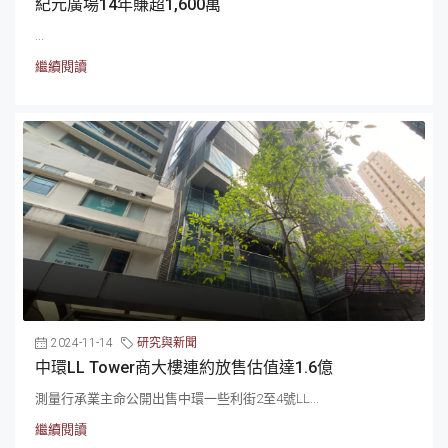
紀元廣場14年賺超1,600萬
...
繼續閱讀
2024-11-14
研究與新聞
中環LL Tower商大樓連約放售估值達1.6億
測量行承業主命公開出售中環一些利街2至4號LL...
繼續閱讀