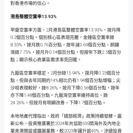
對香港市場的信心。
港島整體空置率13.93%
甲廈空置率方面，2月港島區整體空置率13.93%，按月降
0.2個百分點。個別核心區表現亮麗，金鐘區空置率錄
8.33%，按月跌0.76百分點，按年減0.69個百分點，銅鑼
灣錄7.75%，按月升0.14個百分點，但按年下跌2.5個百分
點；顯示核心商業區需求漸見回暖。
九龍區空置率穩定，2月份錄15.94%，按月降0.23個百分
點，但與去年同期的14%相比仍有1.94個百分點增幅；尖
沙咀表現較好，錄8.26%，按月下降0.56個百分點，按年
亦下降1.48個百分點。九龍灣空置率維持高位，錄
24.26%，但按月有明顯改善，下降1.7個百分點。
本地地產代理指出，政府「總部經濟」政策持續發酵，最
新公布，投資推廣署於2024年共協助539間海外及內地企
業來港開設或擴展業務，較2023年躍升逾40%，涉總投資