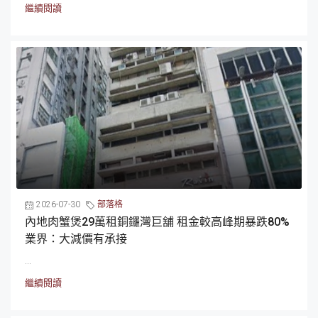
繼續閱讀
2026-07-30
部落格
內地肉蟹煲29萬租銅鑼灣巨舖 租金較高峰期暴跌80%
業界：大減價有承接
...
繼續閱讀