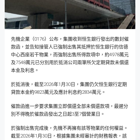
先機企業（0176）公布，集團收到恒生銀行發出的數封催
款函，並告知接管人已強制出售其抵押於恒生銀行的信德
中心西座若干物業，而強制出售所得款項中，約4978萬元
及7548萬元已分別用於抵消公司兩筆所欠定期貸款未償還
本金及利息。
於抵消後，截至2026年1月30日，集團仍欠恒生銀行定期
貸款本金約9823萬元及應計利息約2834萬元。
催款函進一步要求集團立即償還全部未償還款項，最遲分
別不得晚於催款函發出之日起3至7個營業日。
於強制出售完成後，先機不再擁有該等物業的任何權益。
截至2026年1月30日，根據集團未經審計的財務報表，該