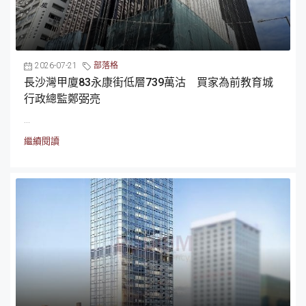
2026-07-21
部落格
長沙灣甲廈83永康街低層739萬沽 買家為前教育城
行政總監鄭弼亮
...
繼續閱讀