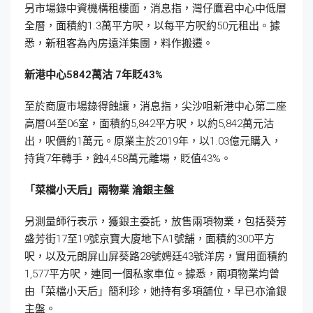
另市場錄中資機構租樓面，消息指，灣仔鷹君中心中低層
全層，面積約1.3萬平方呎，以每平方呎約50元租出。據
悉，新租客為內房遠洋集團，料作搬遷。
新港中心5842
萬沽 7
年貶43%
至於商廈市場錄得蝕讓，消息指，尖沙咀新港中心第二座
高層04至06室，面積約5,842平方呎，以約5,842萬元沽
出，呎價約1萬元。原業主於2019年，以1.03億元購入，
持貨7年轉手，蝕4,458萬元離場，貶值43%。
「菜檔小天后」兩物業
淪銀主盤
另測量師行表示，獲銀主委託，放售兩項物業，包括葵芳
盛芳街17至19號京寶大廈地下A1號舖，面積約300平方
呎，以及元朗屏山屏葵路28號娉廷43號洋房，實用面積約
1,577平方呎，連同一個私家車位。據悉，兩項物業均曾
由「菜檔小天后」簡利珍，她持有多項舖位，早已亦淪銀
主盤。