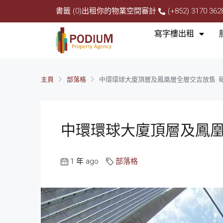
書籤 (0)
出租你的物業
空間審計
(+852) 3170 362
寫字樓出租
主頁
部落格
中環環球大廈頂層及鳳凰層全層交吉放售 每
中環環球大廈頂層及鳳凰
1 年 ago
部落格