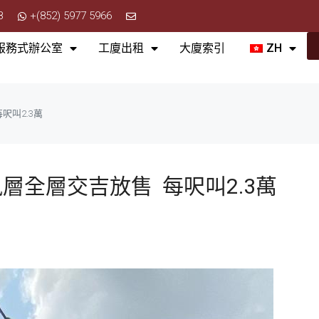
8
+(852) 5977 5966
服務式辦公室
工廈出租
大廈索引
ZH
呎叫2.3萬
層全層交吉放售 每呎叫2.3萬