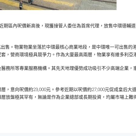
近期區內呎價新高後，現獲接管人委任為首席代理，放售中環德輔道中
吉形式出售。物業物業坐落於中環最核心商業地段，是中環唯一可出售
配套，營商環境極具競爭力。作為大廈最高兩層，物業享有維多利亞
及醫務所等專業服務機構。其先天地理優勢成功吸引不少高端企業，
，意向呎價約23,000元。參考近期以呎價約27,000元促成皇后
頂層放盤極其罕有，無論是作為企業總部或長期投資，均屬市場上難