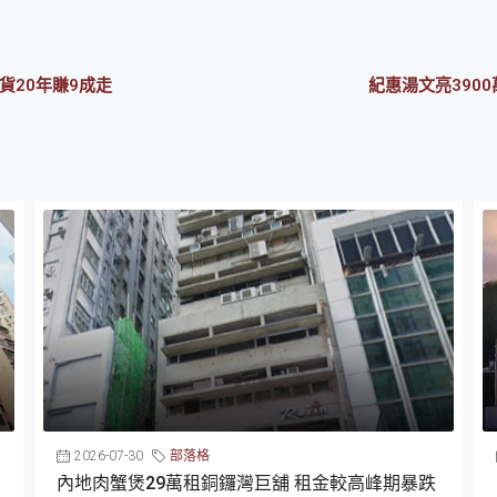
貨20年賺9成走
紀惠湯文亮390
2026-07-30
部落格
內地肉蟹煲29萬租銅鑼灣巨舖 租金較高峰期暴跌