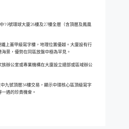
19號環球大廈26樓及27樓全層（含頂層及鳳凰
的港鐵上蓋甲級寫字樓，地理位置優越。大廈設有行
港海景，優勢在同區放盤中極為罕見。
家族辦公室或專業機構在大廈設立總部或區域辦公
大道中九號頂層34樓交易，顯示中環核心區頂級寫字
得一遇的珍貴機會。