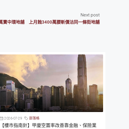
Next post
0萬賣中環地舖 上月蝕3400萬腰斬價沽同一條街地舖
2026-07-29
部落格
【樓市指南針】甲廈空置率改善靠金融、保險業