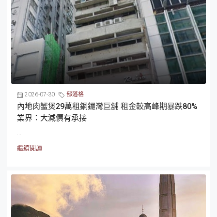
2026-07-30
部落格
內地肉蟹煲29萬租銅鑼灣巨舖 租金較高峰期暴跌80%
業界：大減價有承接
...
繼續閱讀