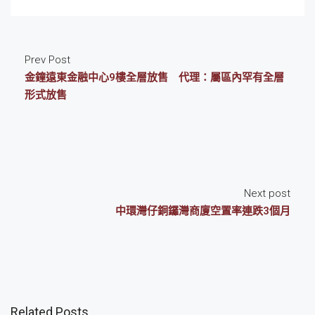
Prev Post
金鐘遠東金融中心9樓全層放售 代理：屬區內罕有全層
形式放售
Next post
中環灣仔銅鑼灣商廈空置率連跌3個月
Related Posts