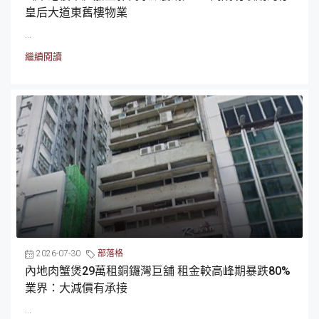
皇后大道東舊樓物業
...
繼續閱讀
2026-07-30
部落格
內地肉蟹煲29萬租銅鑼灣巨舖 租金較高峰期暴跌80%
業界：大減價有承接
...