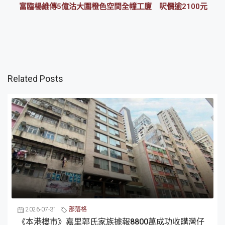
富臨楊維傳5億沽大圍橙色空間全幢工廈 呎價逾2100元
Related Posts
2026-07-31
部落格
《本港樓市》嘉里郭氏家族據報8800萬成功收購灣仔