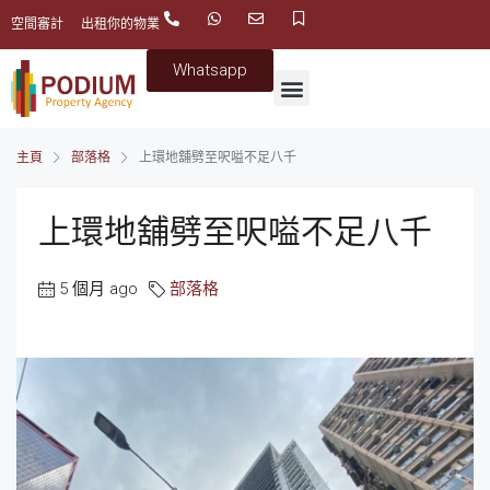
空間審計
出租你的物業
Whatsapp
主頁
部落格
上環地舖劈至呎嗌不足八千
上環地舖劈至呎嗌不足八千
5 個月 ago
部落格