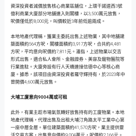
資深投資者減價放售核心商業區舖位，上環干諾道西3號
億利商業大廈部分地舖連入則閣樓，以3,500萬元放售，
呎價僅低於8,000元，叫價較近3年前低逾兩成。
本地地產代理稱，獲業主委託出售上述物業，其中地舖建
築面積約564方呎，閣樓面積約3,917方呎，合共約4,481
方呎，平均意向呎價約7,811元。潘指，上述物業以交吉
形式出售，適合私人會所、金融證券、美容及寵物醫院等
行業進駐。大廈旁設有行人天橋連接信德中心等核心商
廈。據悉，該項目由資深投資者羅守輝持有，於2023年中
曾開價4,600萬元放售。
大埔工廈意向9004
萬或可租
此外，有業主趁市場氣氛轉好放售持有的工廈物業。本地
地產代理稱，代理出售及出租大埔汀角路太平工業中心第
一座中層全層。單位建築面積約41,570方呎，業主提供靈
活交易方案，出售意向價約9,004萬元，呎價約2,166元。