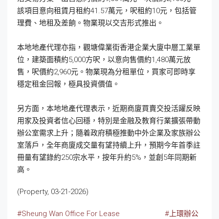
該項目意向租賃月租約41.57萬元，呎租約10元，包括管
理費、地租及差餉。物業現以交吉形式推出。
本地地產代理亦指，觀塘偉業街香港企業大廈中層工業單
位，建築面積約5,000方呎，以意向售價約1,480萬元放
售，呎價約2,960元。物業現為分租單位，買家可即時享
穩定租金回報，極具投資價值。
另方面，本地地產代理表示，近期商廈買賣交投活躍反映
用家及投資者信心回穩，特別是金融及教育行業擴張帶動
辦公室需求上升；隨着政府積極推動中外企業及家族辦公
室落戶，全年商廈成交量有望持續上升，預期今年首季註
冊量有望錄約250宗水平，按年升約5%，並創5年同期新
高。
(Property, 03-21-2026)
#Sheung Wan Office For Lease
#上環辦公