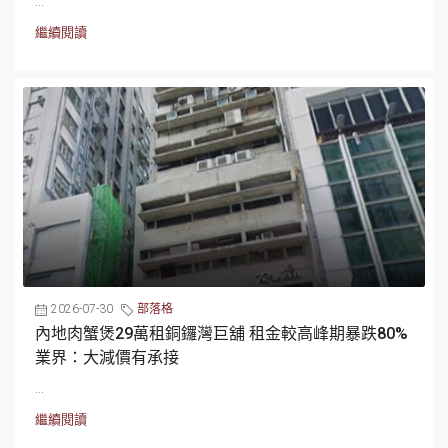
...
繼續閱讀
2026-07-30
部落格
內地肉蟹煲29萬租銅鑼灣巨舖 租金較高峰期暴跌80%
業界：大減價有承接
...
繼續閱讀