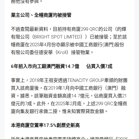
務他沒有參與。
業主公司、全幢商廈均被接管
不過查閱最新資料，目前持有商廈299 QRC的公司（的輝
有限公司（BRIGHT SPOT LIMITED））已被接管；至於該
幢商廈在2025年4月份亦顯示被中國工商銀行(澳門)股份
有限公司委任德安華（Kroll）接管物業。
6
年前入市向工銀澳門融資14.7
億
佔買入價7
成
事實上，2018年王祖安透過TENACITY GROUP牽頭的財團
買入該商廈後，在2019年1月向中國工商銀行（澳門）融
資。據悉，該筆融資金額高達14.7億元，佔商廈買入價21
億元的7成。此外，在2025年2月底，上述299 QRC全幢商
廈向集友銀行承做二按，惟未知實際貸款金額。
本港商廈空置率17.5%
創歷史新高