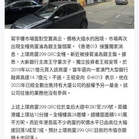
寫字樓市場面對空置高企、價格大插水的困境，市場再次
出現全幢商廈淪為銀主盤個案。《香港01》接獲獨家消
息，上環商廈299 QRC全幢，新近被接管淪為銀主盤。據
悉，大新銀行主席王守業次子、獨立投資者王祖安等，於
2018年以21億元買入該商廈，當年還向一家澳門大型銀行
融資高達14.7億元。不過，王祖安向《HK01》表示，他在
2022年已經全數出售持有大廈公司的股權予另一基金，該
公司往後的業務他沒有參與。
上述上環商廈299 QRC位於皇后大道中287至299號，距離
港鐵上環站10分鐘。全幢樓高24層樓，總樓面面積9.45萬
平方呎。而近年港島區不少商廈的呎價水平已由高位大幅
度回落5成至7成，預計上環商廈299 QRC目前的市值亦跟
隨大市回落。