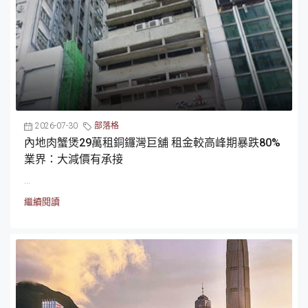
2026-07-30
部落格
內地肉蟹煲29萬租銅鑼灣巨舖 租金較高峰期暴跌80%
業界：大減價有承接
...
繼續閱讀