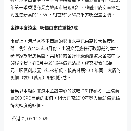
近年本港商業房地產空置率持續高企，據測量師行《2025
年第一季香港商業房地產市場觀點》，整體甲廈空置率達
到歷史新高的17.5%，相當於1,560萬平方呎空置面積。
金鐘甲廈遠金
呎價由高位重挫7
成
事實上，港島區不少商廈的呎價水平已由高位大幅度回
落，例如在2025年4月份，由湯文亮擔任行政總裁的本地
老牌家族紀惠集團，其所持的金鐘甲級商廈遠東金融中心
39樓全層，在3月中以1.944億元沽出，成交呎價1.8萬
元，呎價創該廈17年來新低，較高峰期2018年同一大廈的
呎價（逾6.1萬元）紀錄低7成。
若果以甲級商廈遠東金融中心的跌幅70%作參考，上環商
廈299 QRC目前的市值，相信已較2018年買入價21億元錄
得大幅度的貶值。
(香港01, 05-14-2025)