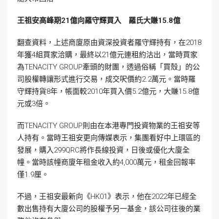
王祖安高峰期21
億向羅守輝買入 羅氏大賺15.8
億
翻查資料，上述商廈原由資深投資者羅守輝持有，在2018
年獲4組買家洽購，最終以21億元連租約沽出，當時買家
為TENACITY GROUP牽頭的財團，透過俗稱「買殼」的公
司股權轉讓形式進行交易，成交呎價約2.2萬元。當時羅
守輝持貨8年，帳面較2010年買入價5.2億元，大賺15.8億
元或3倍。
而TENACITY GROUP則由在本港專門投資物業的王祖安等
人持有。當時王祖安更向傳媒表示，集團看好中上環區的
發展，購入299QRC將作長線投資，日後或優化大廈全
幢。當時該幢商廈年租金收入約4,000萬元，租金回報率
僅1.9厘。
不過，王祖安最新向《HK01》表示，他在2022年已經全
數出售持有大廈公司的股權予另一基金，該公司往後的業