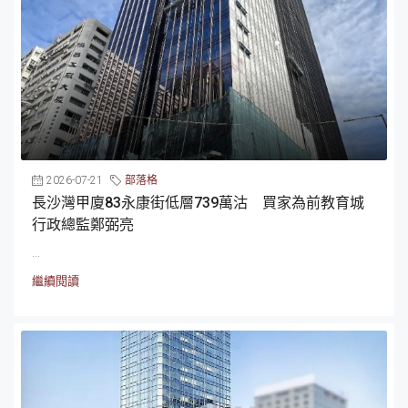
2026-07-21
部落格
長沙灣甲廈83永康街低層739萬沽 買家為前教育城
行政總監鄭弼亮
...
繼續閱讀