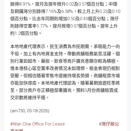
錄得8.91%，按月及按年微升0.02及0.57個百分點；中環
及銅鑼灣分別錄得7.16%及6.38%，較上月上升0.23及0.10
個百分點，比去年同期則增加0.50及0.45個百分點；灣仔
則錄得空置率5.77%，按月微增0.07個百分點，按年上升
約1.2個百分點。
本地地產代理表示，民生消費為市民剛需，承租能力一向
不俗，加上有內地資金支持，帶動商舖租務氣氛活躍，個
別行業如超市、藥妝、飲食等商戶擴充意願亦較為積極，
惟本港核心區空置率改善情況未如理想，租金表現仍相對
受壓，但相信隨著零售市道維持增長勢頭，商舖租賃市場
亦能加快尋底。本地地產代理認為，隨著暑期旅遊旺季將
至，部分商戶亦正積極部署擴充，預料5月份商舖租賃成
交宗數將維持平穩。
(am730, 05-18-2026)
#Wan Chai Office For Lease
#灣仔辦公