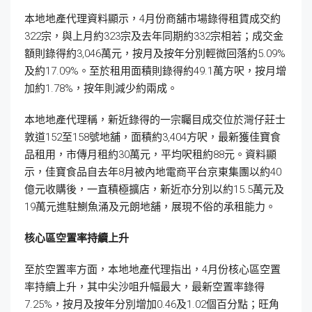
本地地產代理資料顯示，4月份商舖市場錄得租賃成交約
322宗，與上月約323宗及去年同期約332宗相若；成交金
額則錄得約3,046萬元，按月及按年分別輕微回落約5.09%
及約17.09%。至於租用面積則錄得約49.1萬方呎，按月增
加約1.78%，按年則減少約兩成。
本地地產代理稱，新近錄得的一宗矚目成交位於灣仔莊士
敦道152至158號地舖，面積約3,404方呎，最新獲佳寶食
品租用，市傳月租約30萬元，平均呎租約88元。資料顯
示，佳寶食品自去年8月被內地電商平台京東集團以約40
億元收購後，一直積極擴店，新近亦分別以約15.5萬元及
19萬元進駐鰂魚涌及元朗地舖，展現不俗的承租能力。
核心區空置率持續上升
至於空置率方面，本地地產代理指出，4月份核心區空置
率持續上升，其中尖沙咀升幅最大，最新空置率錄得
7.25%，按月及按年分別增加0.46及1.02個百分點；旺角