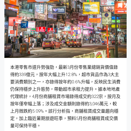
本港零售市道升勢強勁，最新3月份零售業總銷貨價值錄
得約339億元，按年大幅上升12.8%，超市貨品作為3大主
要消費類別之一，亦錄得按年約0.6%升幅，反映民生消費
仍保持穩步上升態勢，帶動超市承租力提升。據本地地產
代理統計，4月份商舖租賃市場錄得成交約322宗，按月及
按年僅窄幅上落；涉及成交金額則錄得約3,046萬元，較
上月微跌約5.09%。該行分析指，商舖租賃成交量趨向穩
定，加上臨近暑期旅遊旺季，預料5月份商舖租賃成交價
量可保持平穩。