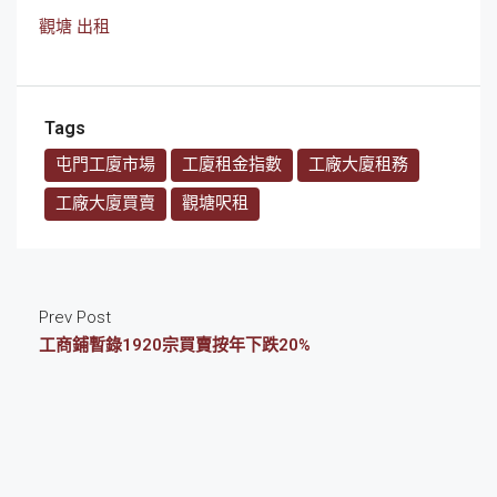
觀塘 出租
Tags
屯門工廈市場
工廈租金指數
工廠大廈租務
工廠大廈買賣
觀塘呎租
Prev Post
工商鋪暫錄1920宗買賣按年下跌20%