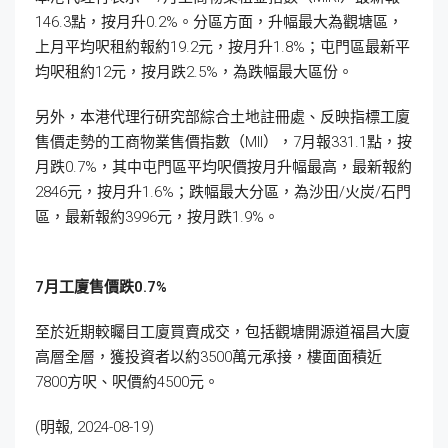
146.3點，按月升0.2%。分區方面，升幅最大為觀塘區，
上月平均呎租約報約19.2元，按月升1.8%；屯門區最新平
均呎租約12元，按月跌2.5%，為跌幅最大區份。
另外，本港代理行研究部綜合土地註冊處、反映指標工廈
售價走勢的工商物業售價指數（MII），7月報331.1點，按
月跌0.7%，其中屯門區平均呎價按月升幅最高，最新報約
2846元，按月升1.6%；跌幅最大分區，為沙田/火炭/石門
區，最新報約3996元，按月跌1.9%。
7月工廈售價跌0.7%
至於近期較矚目工廈買賣成交，包括觀塘開源道福昌大廈
高層全層，獲投資者以約3500萬元承接，樓面面積近
7800方呎、呎價約4500元。
(明報, 2024-08-19)