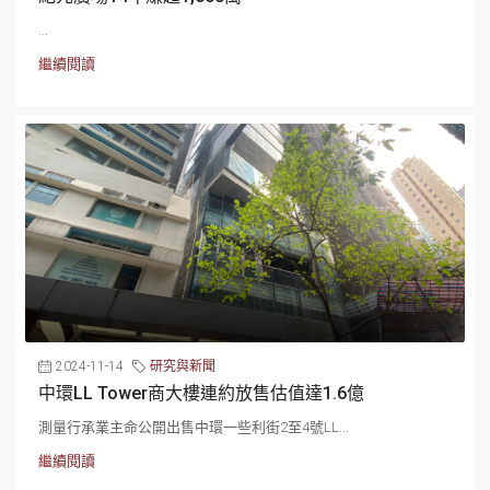
...
繼續閱讀
2024-11-14
研究與新聞
中環LL Tower商大樓連約放售估值達1.6億
測量行承業主命公開出售中環一些利街2至4號LL...
繼續閱讀