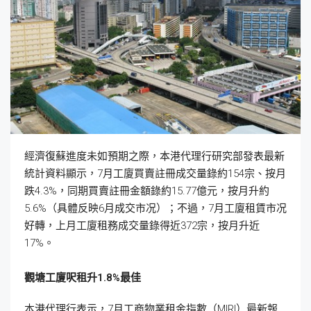
經濟復蘇進度未如預期之際，本港代理行研究部發表最新
統計資料顯示，7月工廈買賣註冊成交量錄約154宗、按月
跌4.3%，同期買賣註冊金額錄約15.77億元，按月升約
5.6%（具體反映6月成交市况）；不過，7月工廈租賃市况
好轉，上月工廈租務成交量錄得近372宗，按月升近
17%。
觀塘工廈呎租升1.8%
最佳
本港代理行表示，7月工商物業租金指數（MIRI）最新報