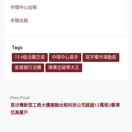
中環中心出租
中環出租
Tags
13.4億洽購交易
中環中心易手
寫字樓市場動態
星展銀行洽購
陳秉志磁帶大王
Prev Post
長沙灣新型工商大樓連錄出租科技公司超過12萬租3夥單
位高層戶