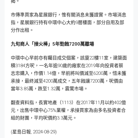
揭。
市傳準買家為星展銀行，惟有關消息未獲證實。市場消息
指，星展銀行持有中環中心大約9層樓面，部分自用及部
分作出租。
九旬商人「接火棒」5
年勁蝕7200
萬離場
中環中心早前亦有矚目成交個案，該廈22樓11室，建築面
積3184方呎，一名年逾90歲的廠家在2019年向投資者蔡
志忠購入，作價1.14億，早前將叫價減至6200萬，惜未獲
承接，最終減至4200萬成交，五年蝕讓7200萬，呎價由
當年3.85萬，跌至1.32萬，震驚市場。
翻查資料指，長實地產（1113）在2017年11月以約402億
元，出售中環中心75%業權，承接買家為由多名投資者合
組的財團，平均呎價約3.3萬元。
(星島日報, 2024-08-29)