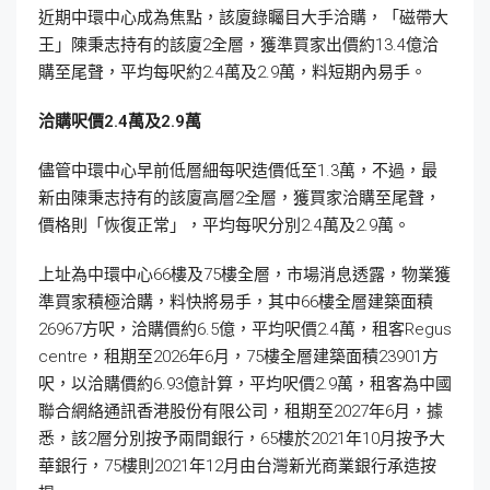
近期中環中心成為焦點，該廈錄矚目大手洽購，「磁帶大
王」陳秉志持有的該廈2全層，獲準買家出價約13.4億洽
購至尾聲，平均每呎約2.4萬及2.9萬，料短期內易手。
洽購呎價2.4
萬及2.9
萬
儘管中環中心早前低層細每呎造價低至1.3萬，不過，最
新由陳秉志持有的該廈高層2全層，獲買家洽購至尾聲，
價格則「恢復正常」，平均每呎分別2.4萬及2.9萬。
上址為中環中心66樓及75樓全層，市場消息透露，物業獲
準買家積極洽購，料快將易手，其中66樓全層建築面積
26967方呎，洽購價約6.5億，平均呎價2.4萬，租客Regus
centre，租期至2026年6月，75樓全層建築面積23901方
呎，以洽購價約6.93億計算，平均呎價2.9萬，租客為中國
聯合網絡通訊香港股份有限公司，租期至2027年6月，據
悉，該2層分別按予兩間銀行，65樓於2021年10月按予大
華銀行，75樓則2021年12月由台灣新光商業銀行承造按